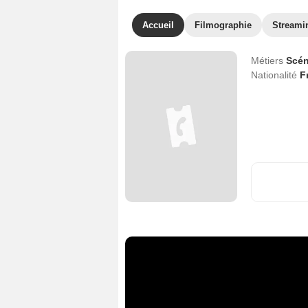
Accueil
Filmographie
Streami
Métiers
Scén
Nationalité
F