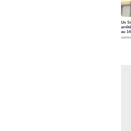
Un Si
arrêt
au 14
samed