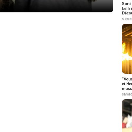
Sorti
failli
Décou
samed
"Vous
et He
muscl
samed