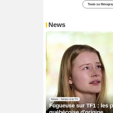
Toute sa filmogra
News
News - Séries à la TV
Fugueuse sur TF1 : les p
québécoise d'origine