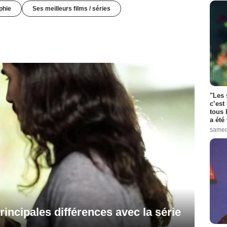
phie
Ses meilleurs films / séries
"Les 
c’est
tous 
a été 
samed
rincipales différences avec la série