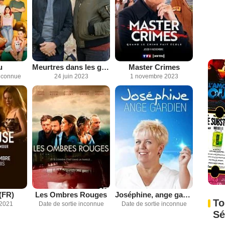
u
Meurtres dans les gorges du Verdon
Master Crimes
inconnue
24 juin 2023
1 novembre 2023
(FR)
Les Ombres Rouges
Joséphine, ange gardien
To
 2021
Date de sortie inconnue
Date de sortie inconnue
Sé