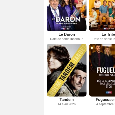
Le Daron
La Trib
Date de sortie inconnue
Date de sortie 
Tandem
Fugueuse 
14 avril 2026
4 septembre