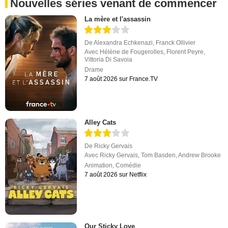
Nouvelles séries venant de commencer
La mère et l'assassin
De
Alexandra Echkenazi
,
Franck Ollivier
Avec
Hélène de Fougerolles
,
Florent Peyre
,
Vittoria Di Savoia
Drame
7 août 2026 sur France.TV
Alley Cats
De
Ricky Gervais
Avec
Ricky Gervais
,
Tom Basden
,
Andrew Brooke
Animation
,
Comédie
7 août 2026 sur Netflix
Our Sticky Love