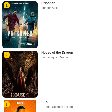
Prisoner
1
Thriller
,
Action
House of the Dragon
2
Fantastique
,
Drame
Silo
3
Drame
,
Science Fiction