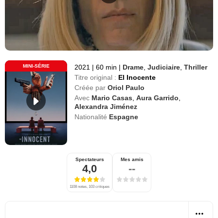
MINI-SÉRIE
2021
|
60 min
|
Drame
,
Judiciaire
,
Thriller
Titre original :
El Inocente
Créée par
Oriol Paulo
Avec
Mario Casas
,
Aura Garrido
,
Alexandra Jiménez
Nationalité
Espagne
Spectateurs
Mes amis
4,0
--
1108 notes, 103 critiques