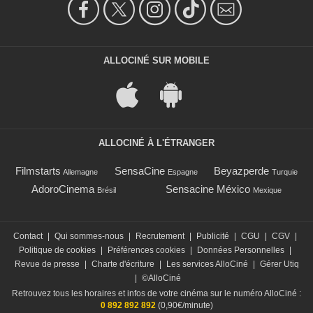
ALLOCINÉ SUR MOBILE
ALLOCINÉ À L'ÉTRANGER
Filmstarts
SensaCine
Beyazperde
Allemagne
Espagne
Turquie
AdoroCinema
Sensacine México
Brésil
Mexique
Contact
|
Qui sommes-nous
|
Recrutement
|
Publicité
|
CGU
|
CGV
|
Politique de cookies
|
Préférences cookies
|
Données Personnelles
|
Revue de presse
|
Charte d'écriture
|
Les services AlloCiné
|
Gérer Utiq
|
©AlloCiné
Retrouvez tous les horaires et infos de votre cinéma sur le numéro AlloCiné :
0 892 892 892
(0,90€/minute)