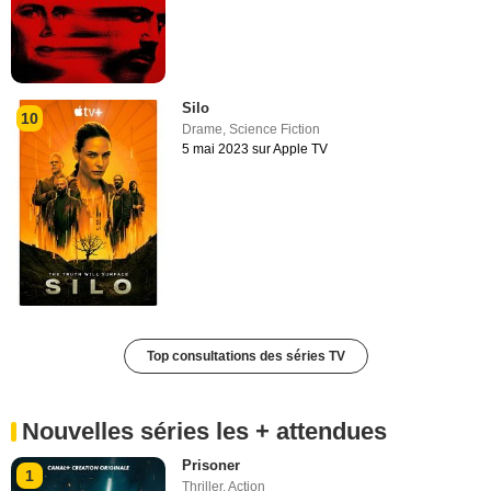
Silo
10
Drame
,
Science Fiction
5 mai 2023 sur Apple TV
Top consultations des séries TV
Nouvelles séries les + attendues
Prisoner
1
Thriller
,
Action