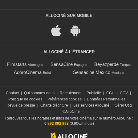
ALLOCINÉ SUR MOBILE
ALLOCINÉ À L'ÉTRANGER
Filmstarts
SensaCine
Beyazperde
Allemagne
Espagne
Turquie
AdoroCinema
Sensacine México
Brésil
Mexique
Contact
|
Qui sommes-nous
|
Recrutement
|
Publicité
|
CGU
|
CGV
|
Politique de cookies
|
Préférences cookies
|
Données Personnelles
|
Revue de presse
|
Charte d'écriture
|
Les services AlloCiné
|
Gérer Utiq
|
©AlloCiné
Retrouvez tous les horaires et infos de votre cinéma sur le numéro AlloCiné :
0 892 892 892
(0,90€/minute)