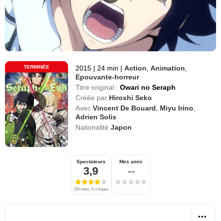
TERMINÉE
2015
|
24 min
|
Action
,
Animation
,
Epouvante-horreur
Titre original :
Owari no Seraph
Créée par
Hiroshi Seko
Avec
Vincent De Bouard
,
Miyu Irino
,
Adrien Solis
Nationalité
Japon
Spectateurs
Mes amis
3,9
--
159 notes, 9 critiques