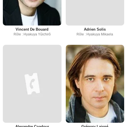
Vincent De Bouard
Adrien Solis
Rôle : Hyakuya Yûichirô
Rôle : Hyakuya Mikaela
Alexandre Coadour
Grégory Laisné