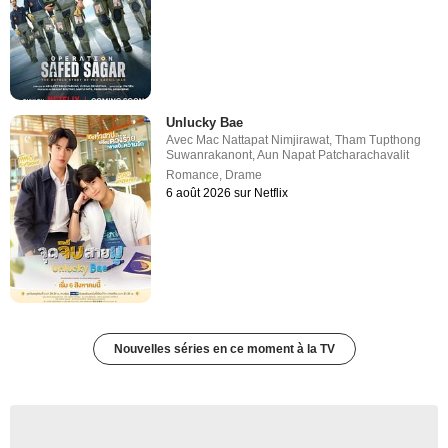
Unlucky Bae
Avec
Mac Nattapat Nimjirawat
,
Tham Tupthong
Suwanrakanont
,
Aun Napat Patcharachavalit
Romance
,
Drame
6 août 2026 sur Netflix
Nouvelles séries en ce moment à la TV