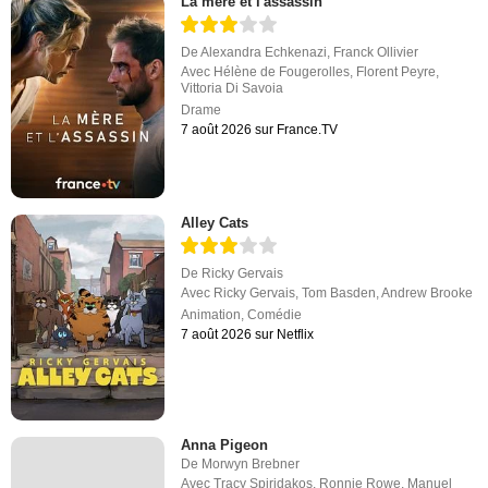
La mère et l'assassin
De
Alexandra Echkenazi
,
Franck Ollivier
Avec
Hélène de Fougerolles
,
Florent Peyre
,
Vittoria Di Savoia
Drame
7 août 2026 sur France.TV
Alley Cats
De
Ricky Gervais
Avec
Ricky Gervais
,
Tom Basden
,
Andrew Brooke
Animation
,
Comédie
7 août 2026 sur Netflix
Anna Pigeon
De
Morwyn Brebner
Avec
Tracy Spiridakos
,
Ronnie Rowe
,
Manuel