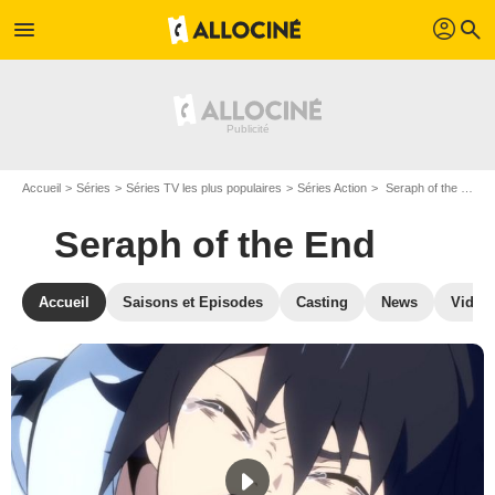
profil
menu
search
Accueil
Séries
Séries TV les plus populaires
Séries Action
Seraph of the End
Seraph of the End
Accueil
Saisons et Episodes
Casting
News
Vidéo