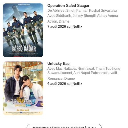
Operation Safed Saagar
De
Abhijeet Singh Parmar
,
Kushal Srivastava
Avec
Siddharth
,
Jimmy Shergill
,
Abhay Verma
Action
,
Drame
7 août 2026 sur Netflix
Unlucky Bae
Avec
Mac Nattapat Nimjirawat
,
Tham Tupthong
Suwanrakanont
,
Aun Napat Patcharachavalit
Romance
,
Drame
6 août 2026 sur Netflix