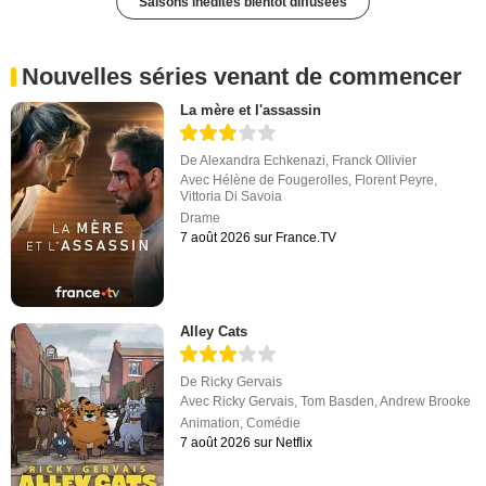
Saisons inédites bientôt diffusées
Nouvelles séries venant de commencer
La mère et l'assassin
De
Alexandra Echkenazi
,
Franck Ollivier
Avec
Hélène de Fougerolles
,
Florent Peyre
,
Vittoria Di Savoia
Drame
7 août 2026 sur France.TV
Alley Cats
De
Ricky Gervais
Avec
Ricky Gervais
,
Tom Basden
,
Andrew Brooke
Animation
,
Comédie
7 août 2026 sur Netflix