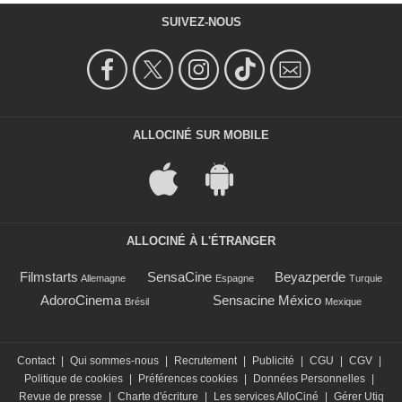
SUIVEZ-NOUS
ALLOCINÉ SUR MOBILE
ALLOCINÉ À L'ÉTRANGER
Filmstarts
SensaCine
Beyazperde
Allemagne
Espagne
Turquie
AdoroCinema
Sensacine México
Brésil
Mexique
Contact
|
Qui sommes-nous
|
Recrutement
|
Publicité
|
CGU
|
CGV
|
Politique de cookies
|
Préférences cookies
|
Données Personnelles
|
Revue de presse
|
Charte d'écriture
|
Les services AlloCiné
|
Gérer Utiq