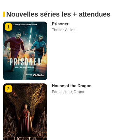
Nouvelles séries les + attendues
Prisoner
1
Thriller
,
Action
House of the Dragon
2
Fantastique
,
Drame