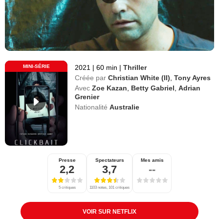
MINI-SÉRIE
2021
|
60 min
|
Thriller
Créée par
Christian White (II)
,
Tony Ayres
Avec
Zoe Kazan
,
Betty Gabriel
,
Adrian
Grenier
Nationalité
Australie
Presse
Spectateurs
Mes amis
2,2
3,7
--
5 critiques
1103 notes, 101 critiques
VOIR SUR NETFLIX