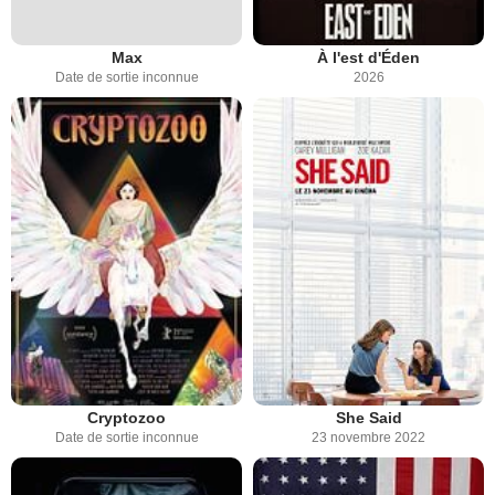
Max
À l'est d'Éden
Date de sortie inconnue
2026
Cryptozoo
She Said
Date de sortie inconnue
23 novembre 2022