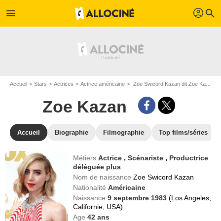
profil
menu
search
Accueil
Stars
Actrices
Actrice américaine
Zoe Swicord Kazan dit Zoe Kazan
Zoe Kazan
Accueil
Biographie
Filmographie
Top films/séries
Métiers
Actrice
,
Scénariste
,
Productrice
déléguée
plus
Nom de naissance
Zoe Swicord Kazan
Nationalité
Américaine
Naissance
9 septembre 1983
(Los Angeles,
Californie, USA)
Age
42
ans