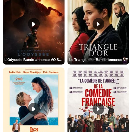
L'Odyssée Bande-annonce VO STFR
Le Triangle d'or Bande-annonce VF