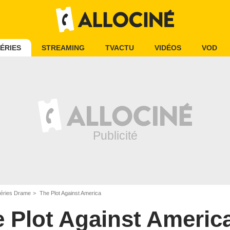
ÉRIES
STREAMING
TVACTU
VIDÉOS
VOD
éries Drame
The Plot Against America
 Plot Against Americ