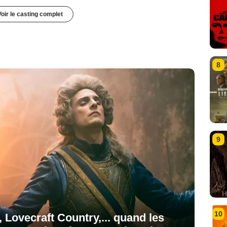
Voir le casting complet
8
9
10
 Lovecraft Country,... quand les