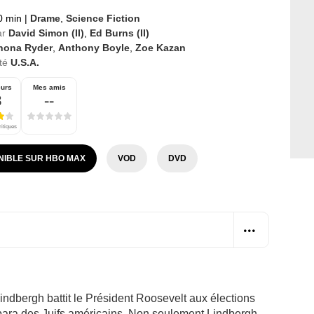
0 min
|
Drame
,
Science Fiction
ar
David Simon (II)
,
Ed Burns (II)
nona Ryder
,
Anthony Boyle
,
Zoe Kazan
té
U.S.A.
eurs
Mes amis
8
--
ritiques
NIBLE SUR HBO MAX
VOD
DVD
indbergh battit le Président Roosevelt aux élections
mpara des Juifs américains. Non seulement Lindbergh