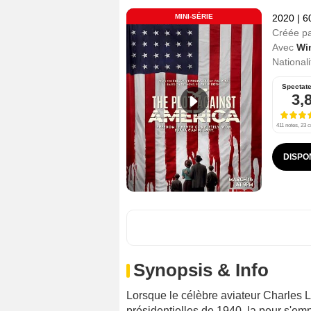
MINI-SÉRIE
2020
|
6
Créée p
Avec
Wi
Nationali
Spectat
3,
411 notes, 23 c
DISPO
Synopsis & Info
Lorsque le célèbre aviateur Charles L
présidentielles de 1940, la peur s'e