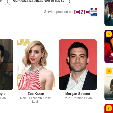
OD
Voir toutes les offres DVD BLU-RAY
Service proposé par
5
6
oyle
Zoe Kazan
Morgan Spector
Levin
Rôle : Elizabeth “Bess”
Rôle : Herman Levin
Levin
7