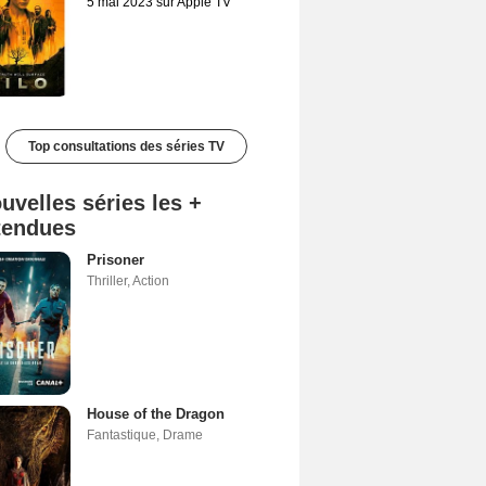
5 mai 2023 sur Apple TV
Top consultations des séries TV
uvelles séries les +
tendues
Prisoner
Thriller
,
Action
House of the Dragon
Fantastique
,
Drame