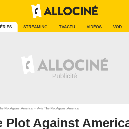
ÉRIES
STREAMING
TVACTU
VIDÉOS
VOD
he Plot Against America
Avis The Plot Against America
 Plot Against Americ