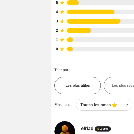
5
4
3
2
1
0
Trier par :
Les plus utiles
Les plus réc
Filtrer par :
Toutes les notes
elriad