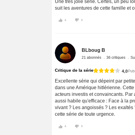
Une très jolie série. Certes, un peu 
suit les aventures de cette famille 
4
0
BLboug B
21 abonnés
36 critiques
Su
Critique de la série
4,0
Publ
Excellente série qui dépeint par petit
dans une Amérique hitlérienne. Cette 
acteurs investis et convaincants. Par 
aussi habile qu'efficace : Face à la p
vivant ? Les angoissés ? Les exaltés ?
cette série de toute urgence.
4
0