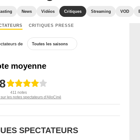
asting
News
Vidéos
Critiques
Streaming
VOD
CTATEURS
CRITIQUES PRESSE
ectateurs de
Toutes les saisons
te moyenne
,8
411 notes
 sur les notes spectateurs d'AlloCiné
IQUES SPECTATEURS