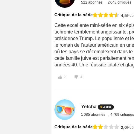
522 abonnés
2 048 critiques
Critique de la série
4,5
Publ
Cette excellente mini-série en six épi
uchronie terriblement angoissante, pre
présidence Trump. Le populisme et le
le roman de l'auteur américain en un
où les pays se décomplexent dans le n
cette famille juive est parfaitement 
années 40. Une réussite totale et gla
7
2
Yetcha
1 085 abonnés
4 769 critique
Critique de la série
2,0
Publ