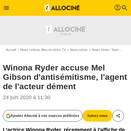
profil
menu
search
Accueil
News cinéma, films et séries TV
News séries
News séries: Stars
Winon
Winona Ryder accuse Mel
Gibson d'antisémitisme, l'agent
de l'acteur dément
24 juin 2020 à 11:30
HBO
Ajoutez Allociné à vos sources préférées
Suivez-nous
Partag
L’actrice Winona Ryder, récemment à l'affiche de