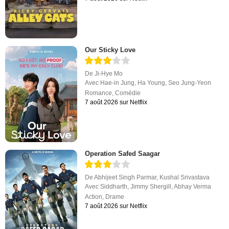
Our Sticky Love
De
Ji-Hye Mo
Avec
Hae-in Jung
,
Ha Young
,
Seo Jung-Yeon
Romance
,
Comédie
7 août 2026 sur Netflix
Operation Safed Saagar
De
Abhijeet Singh Parmar
,
Kushal Srivastava
Avec
Siddharth
,
Jimmy Shergill
,
Abhay Verma
Action
,
Drame
7 août 2026 sur Netflix