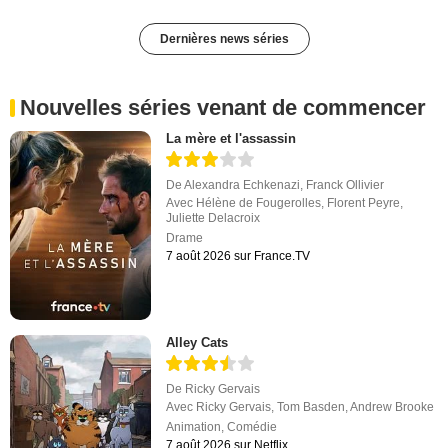
Dernières news séries
Nouvelles séries venant de commencer
La mère et l'assassin
De
Alexandra Echkenazi
,
Franck Ollivier
Avec
Hélène de Fougerolles
,
Florent Peyre
,
Juliette Delacroix
Drame
7 août 2026 sur France.TV
Alley Cats
De
Ricky Gervais
Avec
Ricky Gervais
,
Tom Basden
,
Andrew Brooke
Animation
,
Comédie
7 août 2026 sur Netflix