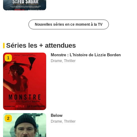
Nouvelles séries en ce moment à la TV
Séries les + attendues
Monstre : L'histoire de Lizzie Borden
1
Drame
,
Thriller
Below
2
Drame
,
Thriller