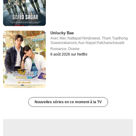
Unlucky Bae
Avec
Mac Nattapat Nimjirawat
,
Tham Tupthong
Suwanrakanont
,
Aun Napat Patcharachavalit
Romance
,
Drame
6 août 2026 sur Netflix
Nouvelles séries en ce moment à la TV