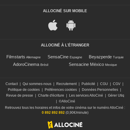
ALLOCINÉ SUR MOBILE
ALLOCINÉ À L'ÉTRANGER
Filmstarts
SensaCine
Beyazperde
Allemagne
Espagne
Turquie
AdoroCinema
Sensacine México
Brésil
Mexique
Contact
|
Qui sommes-nous
|
Recrutement
|
Publicité
|
CGU
|
CGV
|
Politique de cookies
|
Préférences cookies
|
Données Personnelles
|
Revue de presse
|
Charte d'écriture
|
Les services AlloCiné
|
Gérer Utiq
|
©AlloCiné
Retrouvez tous les horaires et infos de votre cinéma sur le numéro AlloCiné :
0 892 892 892
(0,90€/minute)