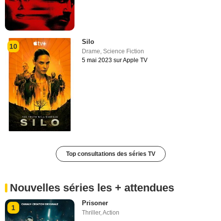
Silo
10
Drame
,
Science Fiction
5 mai 2023 sur Apple TV
Top consultations des séries TV
Nouvelles séries les + attendues
Prisoner
1
Thriller
,
Action