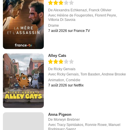
De
Alexandra Echkenazi
,
Franck Ollivier
Avec
Hélène de Fougerolles
,
Florent Peyre
,
Vittoria Di Savoia
Drame
7 août 2026 sur France.TV
Alley Cats
De
Ricky Gervais
Avec
Ricky Gervais
,
Tom Basden
,
Andrew Brooke
Animation
,
Comédie
7 août 2026 sur Netflix
Anna Pigeon
De
Morwyn Brebner
Avec
Tracy Spiridakos
,
Ronnie Rowe
,
Manuel
Rodriguez-Saenz