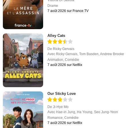
Vittoria Di Savoia
Drame
7 août 2026 sur France.TV
Alley Cats
De
Ricky Gervais
Avec
Ricky Gervais
,
Tom Basden
,
Andrew Brooke
Animation
,
Comédie
7 août 2026 sur Netflix
Our Sticky Love
De
Ji-Hye Mo
Avec
Hae-in Jung
,
Ha Young
,
Seo Jung-Yeon
Romance
,
Comédie
7 août 2026 sur Netflix