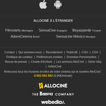
ALLOCINÉ À L'ÉTRANGER
Filmstarts
SensaCine
Beyazperde
Allemagne
Espagne
Turquie
AdoroCinema
Sensacine México
Brésil
Mexique
Contact
|
Qui sommes-nous
|
Recrutement
|
Publicité
|
CGU
|
CGV
|
Politique de cookies
|
Préférences cookies
|
Données Personnelles
|
Revue de presse
|
Charte d'écriture
|
Les services AlloCiné
|
Gérer Utiq
|
©AlloCiné
Retrouvez tous les horaires et infos de votre cinéma sur le numéro AlloCiné :
0 892 892 892
(0,90€/minute)