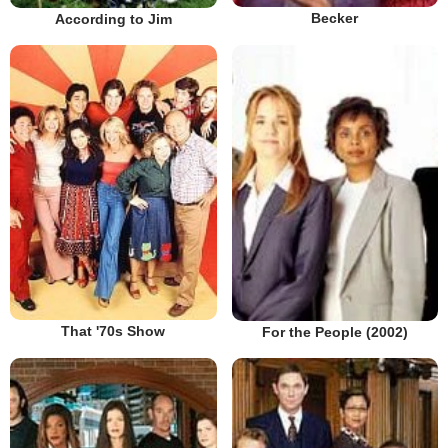
Becker
According to Jim
That '70s Show
For the People (2002)