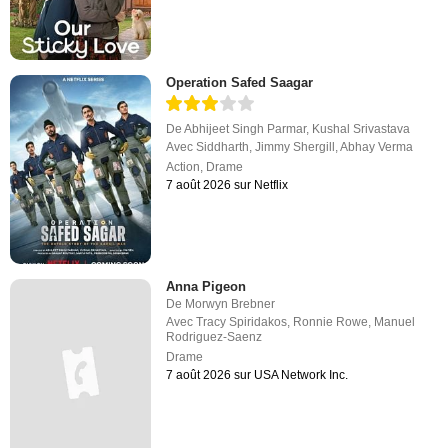
Operation Safed Saagar
De
Abhijeet Singh Parmar
,
Kushal Srivastava
Avec
Siddharth
,
Jimmy Shergill
,
Abhay Verma
Action
,
Drame
7 août 2026 sur Netflix
Anna Pigeon
De
Morwyn Brebner
Avec
Tracy Spiridakos
,
Ronnie Rowe
,
Manuel
Rodriguez-Saenz
Drame
7 août 2026 sur USA Network Inc.