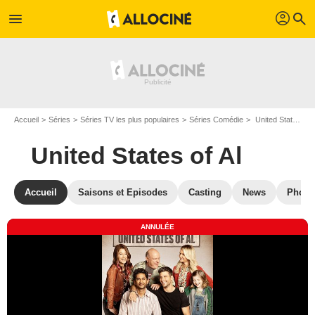
profil
menu
search
Accueil
Séries
Séries TV les plus populaires
Séries Comédie
United States of Al
United States of Al
Accueil
Saisons et Episodes
Casting
News
Photo
ANNULÉE