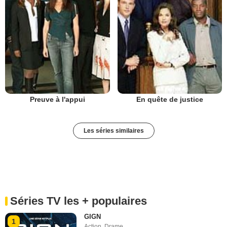
Preuve à l'appui
En quête de justice
Les séries similaires
Séries TV les + populaires
GIGN
1
Action
,
Drame