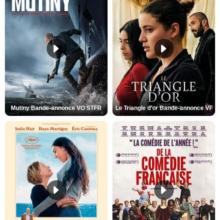
Mutiny Bande-annonce VO STFR
Le Triangle d'or Bande-annonce VF