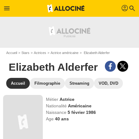
profil
menu
search
Accueil
Stars
Actrices
Actrice américaine
Elizabeth Alderfer
Elizabeth Alderfer
Accueil
Filmographie
Streaming
VOD, DVD
Métier
Actrice
Nationalité
Américaine
Naissance
5 février 1986
Age
40
ans