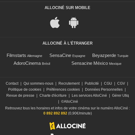
ALLOCINÉ SUR MOBILE
ALLOCINÉ À L'ÉTRANGER
Filmstarts
SensaCine
Beyazperde
Allemagne
Espagne
Turquie
AdoroCinema
Sensacine México
Brésil
Mexique
Contact
|
Qui sommes-nous
|
Recrutement
|
Publicité
|
CGU
|
CGV
|
Politique de cookies
|
Préférences cookies
|
Données Personnelles
|
Revue de presse
|
Charte d'écriture
|
Les services AlloCiné
|
Gérer Utiq
|
©AlloCiné
Retrouvez tous les horaires et infos de votre cinéma sur le numéro AlloCiné :
0 892 892 892
(0,90€/minute)