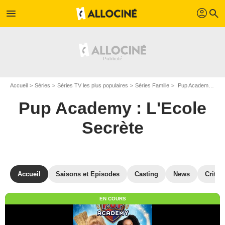
profil
menu
search
Accueil
Séries
Séries TV les plus populaires
Séries Famille
Pup Academy : L'Ecole Secrète
Pup Academy : L'Ecole
Secrète
Accueil
Saisons et Episodes
Casting
News
Critiq
EN COURS