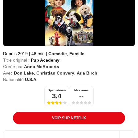
Depuis 2019
|
46 min
|
Comédie
,
Famille
Titre original :
Pup Academy
Créée par
Anna McRoberts
Avec
Don Lake
,
Christian Convery
,
Aria Birch
Nationalité
U.S.A.
Spectateurs
Mes amis
3,4
--
VOIR SUR NETFLIX