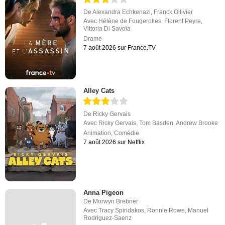
De
Alexandra Echkenazi
,
Franck Ollivier
Avec
Hélène de Fougerolles
,
Florent Peyre
,
Vittoria Di Savoia
Drame
7 août 2026 sur France.TV
Alley Cats
De
Ricky Gervais
Avec
Ricky Gervais
,
Tom Basden
,
Andrew Brooke
Animation
,
Comédie
7 août 2026 sur Netflix
Anna Pigeon
De
Morwyn Brebner
Avec
Tracy Spiridakos
,
Ronnie Rowe
,
Manuel
Rodriguez-Saenz