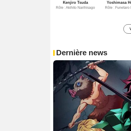
Kenjiro Tsuda
Yoshimasa H
Rôle : Akihito Narihisago
Rôle : Funetaro
Dernière news