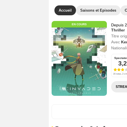
Accueil
Saisons et Episodes
C
EN COURS
Depuis 
Thriller
Titre orig
Avec
Ke
Nationali
Spectate
3,2
16 notes, 2 cri
STREA