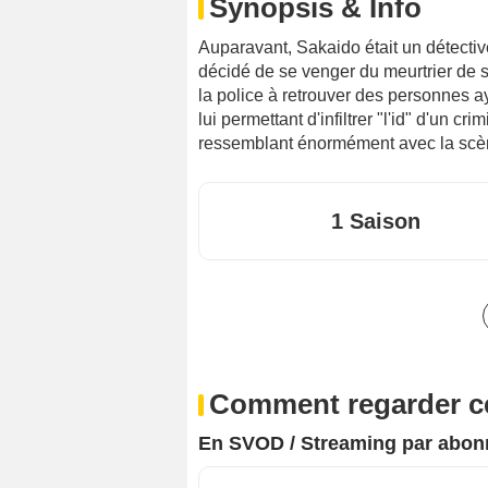
Synopsis & Info
Auparavant, Sakaido était un détecti
décidé de se venger du meurtrier de sa 
la police à retrouver des personnes 
lui permettant d'infiltrer "l'id" d'un cri
ressemblant énormément avec la scène 
1 Saison
Comment regarder ce
En SVOD / Streaming par abo