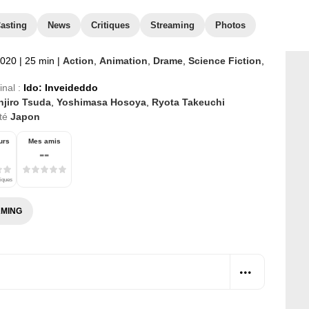
asting
News
Critiques
Streaming
Photos
2020
|
25 min
|
Action
,
Animation
,
Drame
,
Science Fiction
,
inal :
Ido: Inveideddo
njiro Tsuda
,
Yoshimasa Hosoya
,
Ryota Takeuchi
té
Japon
urs
Mes amis
--
tiques
MING