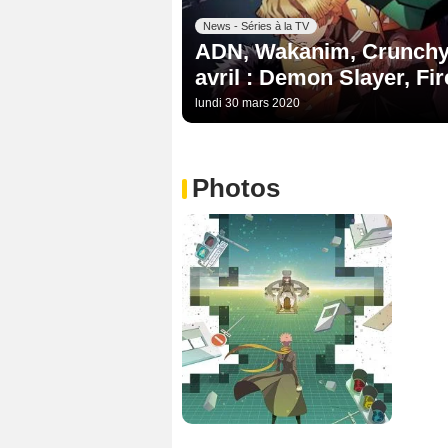
News - Séries à la TV
ADN, Wakanim, Crunchyro
avril : Demon Slayer, Fir
lundi 30 mars 2020
Photos