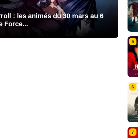
ll : les animés du 30 mars au 6
e Force...
5
6
7