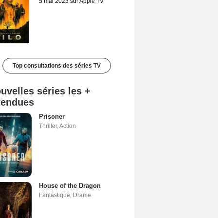
5 mai 2023 sur Apple TV
Top consultations des séries TV
uvelles séries les +
tendues
Prisoner
Thriller
,
Action
House of the Dragon
Fantastique
,
Drame