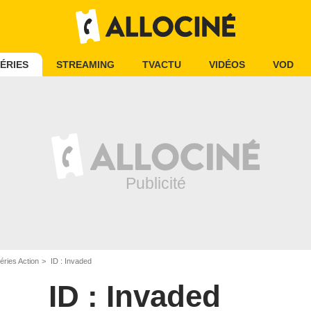
ÉRIES
STREAMING
TVACTU
VIDÉOS
VOD
éries Action
ID : Invaded
ID : Invaded