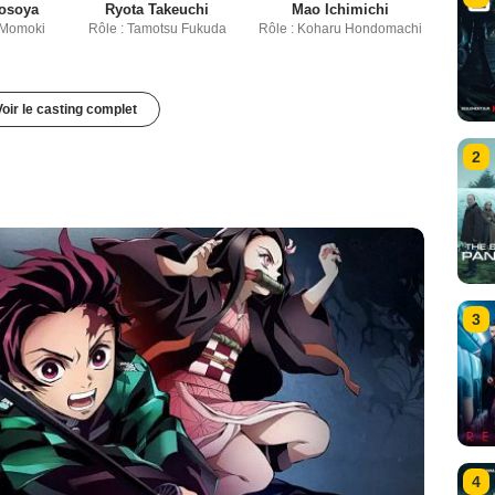
osoya
Ryota Takeuchi
Mao Ichimichi
 Momoki
Rôle : Tamotsu Fukuda
Rôle : Koharu Hondomachi
Voir le casting complet
2
3
4