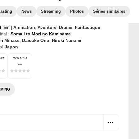
asting
News
Streaming
Photos
Séries similaires
4 min
|
Animation
,
Aventure
,
Drame
,
Fantastique
inal :
Somali to Mori no Kamisama
ri Minase
,
Daisuke Ono
,
Hiroki Nanami
té
Japon
urs
Mes amis
--
MING