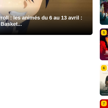
l : les animés du 6 au 13 avril :
Basket...
5
6
7