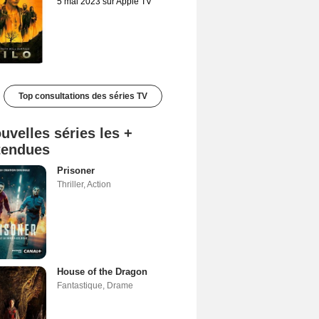
5 mai 2023 sur Apple TV
Top consultations des séries TV
uvelles séries les +
tendues
Prisoner
Thriller
,
Action
House of the Dragon
Fantastique
,
Drame