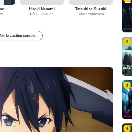
Ono
Hiroki Nanami
Tatsuhisa Suzuki
em
Rôle : Shizuno
Rôle : Yabashira
Voir le casting complet
2
3
4