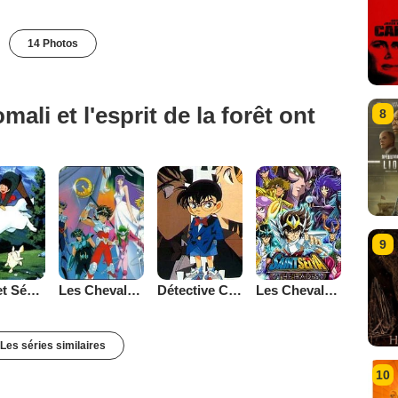
14 Photos
ali et l'esprit de la forêt ont
8
9
Belle et Sébastien (1981)
Les Chevaliers du Zodiaque
Détective Conan
Les Chevaliers du Zodiaque : Chapitre Hadès - Le Sanctuaire
Les séries similaires
10