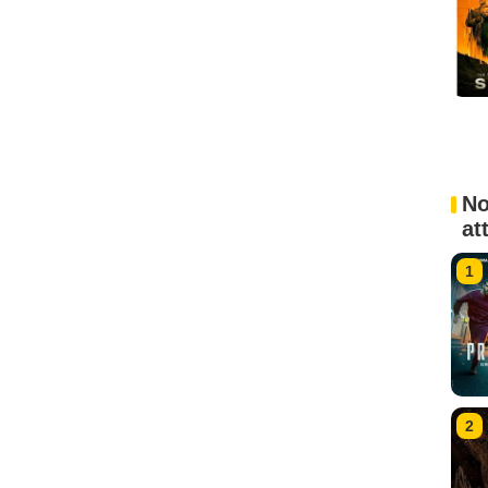
No
at
1
2