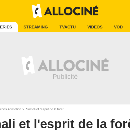
ÉRIES
STREAMING
TVACTU
VIDÉOS
VOD
éries Animation
Somali et l'esprit de la forêt
li et l'esprit de la for