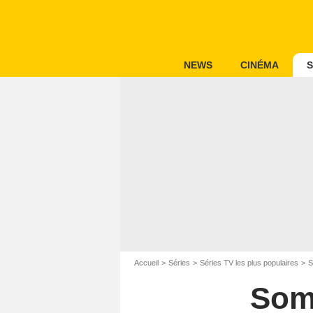
NEWS
CINÉMA
S
Accueil
Séries
Séries TV les plus populaires
S
Soma