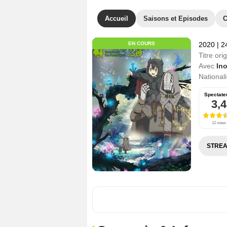
Accueil
Saisons et Episodes
C
EN COURS
2020
|
2
Titre orig
Avec
Ino
Nationali
Spectate
3,4
12 notes
STREA