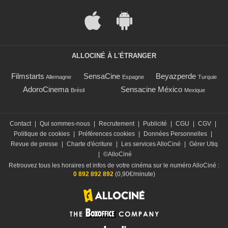
ALLOCINÉ À L'ÉTRANGER
Filmstarts
SensaCine
Beyazperde
Allemagne
Espagne
Turquie
AdoroCinema
Sensacine México
Brésil
Mexique
Contact
|
Qui sommes-nous
|
Recrutement
|
Publicité
|
CGU
|
CGV
|
Politique de cookies
|
Préférences cookies
|
Données Personnelles
|
Revue de presse
|
Charte d'écriture
|
Les services AlloCiné
|
Gérer Utiq
|
©AlloCiné
Retrouvez tous les horaires et infos de votre cinéma sur le numéro AlloCiné :
0 892 892 892
(0,90€/minute)