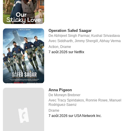
Operation Safed Saagar
De
Abhijeet Singh Parmar
,
Kushal Srivastava
Avec
Siddharth
,
Jimmy Shergill
,
Abhay Verma
Action
,
Drame
7 août 2026 sur Netflix
Anna Pigeon
De
Morwyn Brebner
Avec
Tracy Spiridakos
,
Ronnie Rowe
,
Manuel
Rodriguez-Saenz
Drame
7 août 2026 sur USA Network Inc.