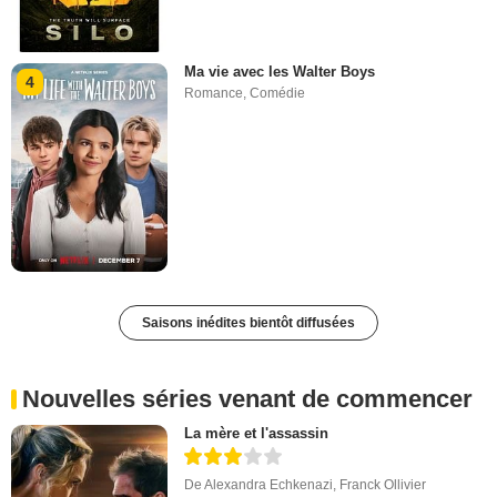
Ma vie avec les Walter Boys
4
Romance
,
Comédie
Saisons inédites bientôt diffusées
Nouvelles séries venant de commencer
La mère et l'assassin
De
Alexandra Echkenazi
,
Franck Ollivier