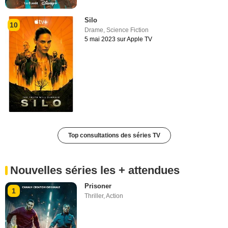
Silo
10
Drame
,
Science Fiction
5 mai 2023 sur Apple TV
Top consultations des séries TV
Nouvelles séries les + attendues
Prisoner
1
Thriller
,
Action