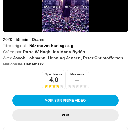
2020
|
55 min
|
Drame
Titre original :
Når støvet har lagt sig
Créée par
Dorte W Høgh
,
Ida Maria Rydén
Avec
Jacob Lohmann
,
Henning Jensen
,
Peter Christoffersen
Nationalité
Danemark
Spectateurs
Mes amis
4,0
--
VOIR SUR PRIME VIDEO
VOD