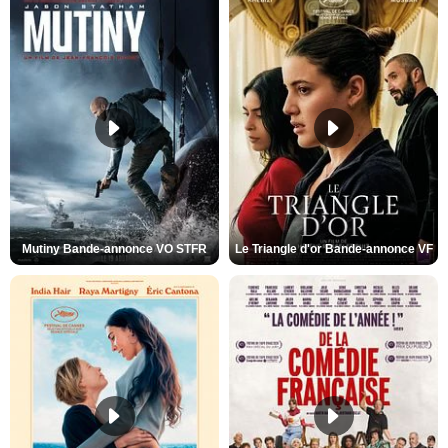
Mutiny Bande-annonce VO STFR
Le Triangle d'or Bande-annonce VF