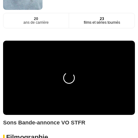
20
23
ans de carrière
films et séries tournés
Sons Bande-annonce VO STFR
Filmographie