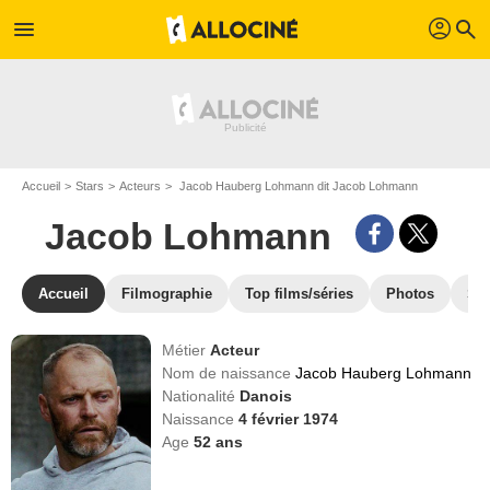
profil
menu
search
Accueil
Stars
Acteurs
Jacob Hauberg Lohmann dit Jacob Lohmann
Jacob Lohmann
Accueil
Filmographie
Top films/séries
Photos
St
Métier
Acteur
Nom de naissance
Jacob Hauberg Lohmann
Nationalité
Danois
Naissance
4 février 1974
Age
52
ans