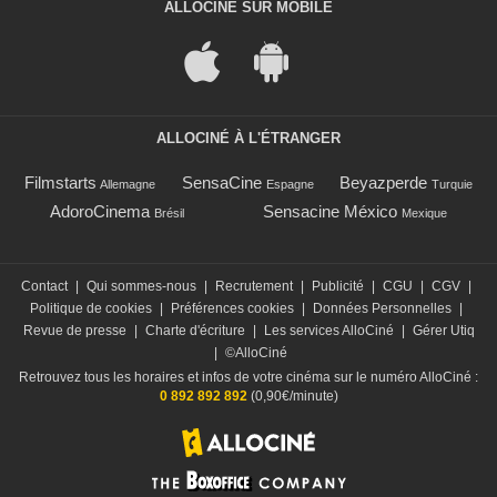
ALLOCINÉ SUR MOBILE
ALLOCINÉ À L'ÉTRANGER
Filmstarts
SensaCine
Beyazperde
Allemagne
Espagne
Turquie
AdoroCinema
Sensacine México
Brésil
Mexique
Contact
|
Qui sommes-nous
|
Recrutement
|
Publicité
|
CGU
|
CGV
|
Politique de cookies
|
Préférences cookies
|
Données Personnelles
|
Revue de presse
|
Charte d'écriture
|
Les services AlloCiné
|
Gérer Utiq
|
©AlloCiné
Retrouvez tous les horaires et infos de votre cinéma sur le numéro AlloCiné :
0 892 892 892
(0,90€/minute)