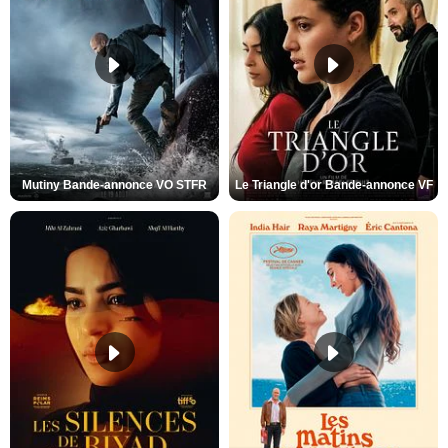
Mutiny Bande-annonce VO STFR
Le Triangle d'or Bande-annonce VF