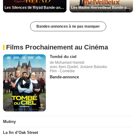
Les Silences de Riyad Bande-annonce VO STFR
Les Matins merveilleux Bande-annonce VF
Bandes-annonces à ne pas manquer
Films Prochainement au Cinéma
Tombé du ciel
de Mohamed Hamidi
avec Ilyes Djadel, Josiane Balasko
Film - Comédie
Bande-annonce
Mutiny
La fin d’Oak Street