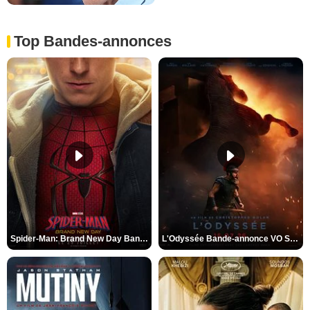
Top Bandes-annonces
Spider-Man: Brand New Day Bande-annonce VO STFR
L'Odyssée Bande-annonce VO STFR