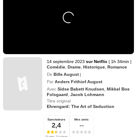
14 septembre 2023
sur Netflix
|
1h 34min
|
Comédie
,
Drame
,
Historique
,
Romance
De
Bille August
|
Par
Anders Frithiof August
Avec
Sidse Babett Knudsen
,
Mikkel Boe
Folsgaard
,
Jacob Lohmann
Titre original
Ehrengard: The Art of Seduction
Spectateurs
Mes amis
2,4
--
111 notes, 13 critiques