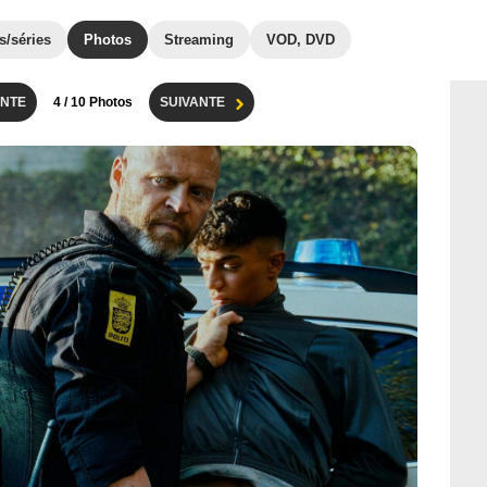
s/séries
Photos
Streaming
VOD, DVD
NTE
4
/ 10 Photos
SUIVANTE