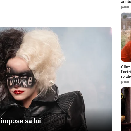
année
jeudi 
Clint
l'act
relat
jeudi 
 impose sa loi