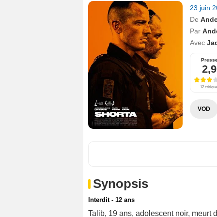
23 juin 
De
Ande
Par
And
Avec
Ja
Press
2,9
12 critiqu
VOD
Synopsis
Interdit - 12 ans
Talib, 19 ans, adolescent noir, meurt