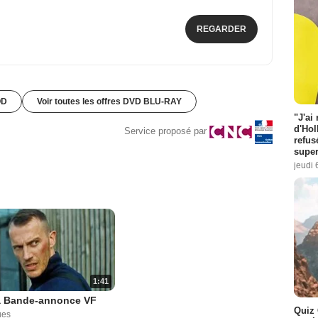
REGARDER
OD
Voir toutes les offres DVD BLU-RAY
"J'ai
d'Hol
Service proposé par
refus
super
jeudi 
1:41
a Bande-annonce VF
Quiz 
ues