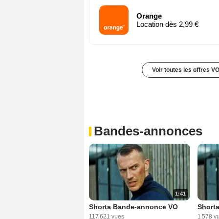
Orange
Location dès 2,99 €
Voir toutes les offres V
Bandes-annonces
1:41
Shorta Bande-annonce VO
Short
117 621 vues
1 578 v