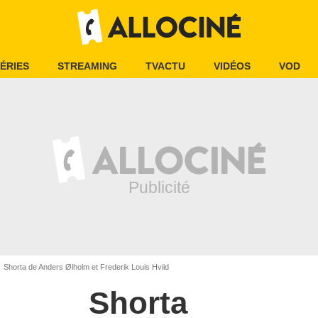
ÉRIES
STREAMING
TVACTU
VIDÉOS
VOD
Shorta de Anders Ølholm et Frederik Louis Hviid
Shorta