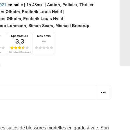
2021
en salle
|
1h 48min
|
Action
,
Policier
,
Thriller
rs Ølholm
,
Frederik Louis Hviid
|
ers Ølholm
,
Frederik Louis Hviid
cob Lohmann
,
Simon Sears
,
Michael Brostrup
e
Spectateurs
Mes amis
3,3
--
es
355 notes, 33 critiques
 des suites de blessures mortelles en garde à vue. Son