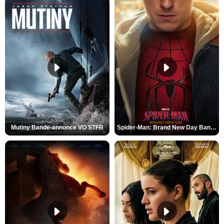
Mutiny Bande-annonce VO STFR
Spider-Man: Brand New Day Bande-annonce VO STFR