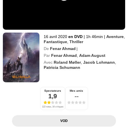
16 avril 2020
en DVD
|
1h 46min
|
Aventure
,
Fantastique
,
Thriller
De
Fenar Ahmad
|
Par
Fenar Ahmad
,
Adam August
Avec
Roland Møller
,
Jacob Lohmann
,
Patricia Schumann
Spectateurs
Mes amis
1,9
--
122 notes, 16 critiques
VOD