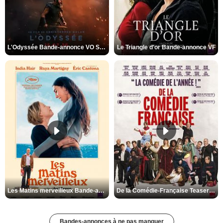
L'Odyssée Bande-annonce VO STFR
Le Triangle d'or Bande-annonce VF
Les Matins merveilleux Bande-annonce VF
De la Comédie-Française Teaser VF
Bandes-annonces à ne pas manquer