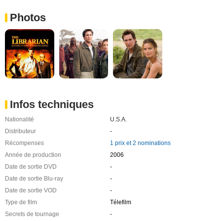
Photos
Infos techniques
Nationalité
U.S.A.
Distributeur
-
Récompenses
1 prix et 2 nominations
Année de production
2006
Date de sortie DVD
-
Date de sortie Blu-ray
-
Date de sortie VOD
-
Type de film
Télefilm
Secrets de tournage
-