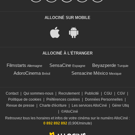
ALLOCINÉ SUR MOBILE
ALLOCINÉ À L'ÉTRANGER
Filmstarts
SensaCine
Beyazperde
Allemagne
Espagne
Turquie
AdoroCinema
Sensacine México
Brésil
Mexique
Contact
|
Qui sommes-nous
|
Recrutement
|
Publicité
|
CGU
|
CGV
|
Politique de cookies
|
Préférences cookies
|
Données Personnelles
|
Revue de presse
|
Charte d'écriture
|
Les services AlloCiné
|
Gérer Utiq
|
©AlloCiné
Retrouvez tous les horaires et infos de votre cinéma sur le numéro AlloCiné :
0 892 892 892
(0,90€/minute)