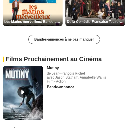
Les Matins merveilleux Bande-annonce VF
De la Comédie-Française Teaser VF
Bandes-annonces à ne pas manquer
Films Prochainement au Cinéma
Mutiny
de Jean-François Richet
avec Jason Statham, Annabelle Wallis
Film - Action
Bande-annonce