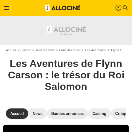
profil
menu
search
Accueil
Cinéma
Tous les films
Films Aventure
Les Aventures de Flynn Carson : le trésor du Roi Salomon de Jonathan Frakes
Les Aventures de Flynn
Carson : le trésor du Roi
Salomon
Accueil
News
Bandes-annonces
Casting
Critiques