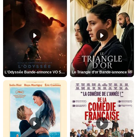
L'Odyssée Bande-annonce VO STFR
Le Triangle d'or Bande-annonce VF