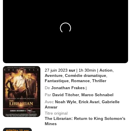
27 juin 2023
sur
|
1h 30min
|
Action
,
Aventure
,
Comédie dramatique
,
Fantastique
,
Romance
,
Thriller
De
Jonathan Frakes
|
Par
David Titcher
,
Marco Schnabel
Avec
Noah Wyle
,
Erick Avari
,
Gabrielle
Anwar
Titre original
The Librarian: Return to King Solomon's
Mines
Dès 10 ans