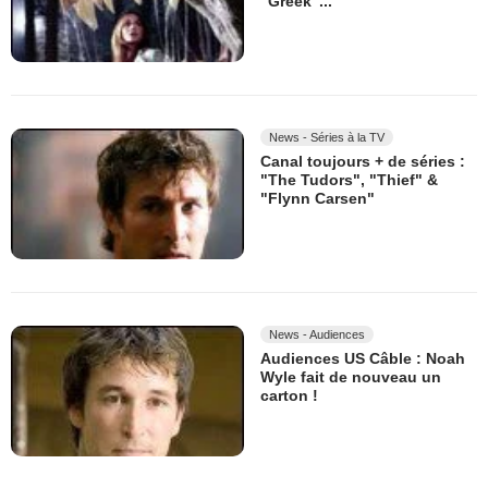
"Greek"...
News - Séries à la TV
Canal toujours + de séries :
"The Tudors", "Thief" &
"Flynn Carsen"
News - Audiences
Audiences US Câble : Noah
Wyle fait de nouveau un
carton !