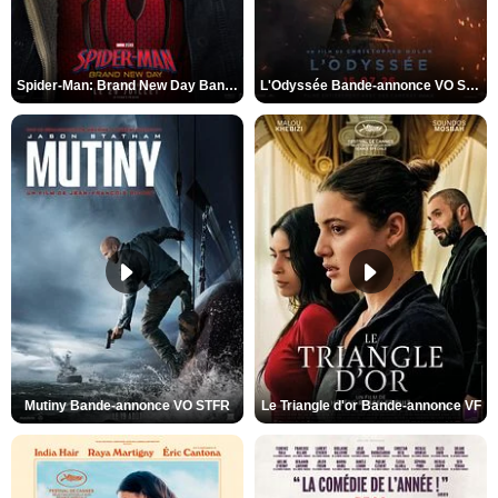
Spider-Man: Brand New Day Bande-annonce VO STFR
L'Odyssée Bande-annonce VO STFR
Mutiny Bande-annonce VO STFR
Le Triangle d'or Bande-annonce VF