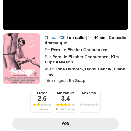
28 mai 2008
en salle
|
1h 44min
|
Comédie
dramatique
De
Pernille Fischer Christensen
|
Par
Pernille Fischer Christensen
,
Kim
Fupz Aakeson
Avec
Trine Dyrholm
,
David Dencik
,
Frank
Thiel
Titre original
En Soap
Presse
Spectateurs
Mes amis
2,6
3,4
--
11 critiques
18 notes, 5 critiques
VOD