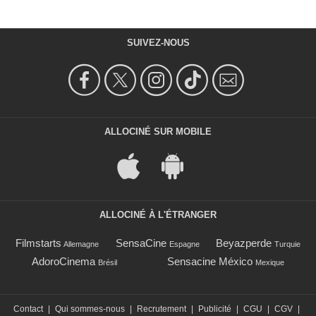
SUIVEZ-NOUS
ALLOCINÉ SUR MOBILE
ALLOCINÉ À L'ÉTRANGER
Filmstarts
SensaCine
Beyazperde
Allemagne
Espagne
Turquie
AdoroCinema
Sensacine México
Brésil
Mexique
Contact
|
Qui sommes-nous
|
Recrutement
|
Publicité
|
CGU
|
CGV
|