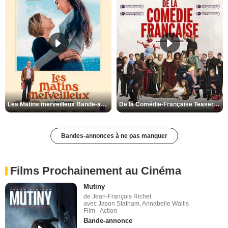
Les Matins merveilleux Bande-annonce VF
De la Comédie-Française Teaser VF
Bandes-annonces à ne pas manquer
Films Prochainement au Cinéma
Mutiny
de Jean-François Richet
avec Jason Statham, Annabelle Wallis
Film - Action
Bande-annonce