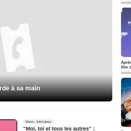
vendr
Après
film 
vendr
rde à sa main
News - Interviews
"Moi, toi et tous les autres" :