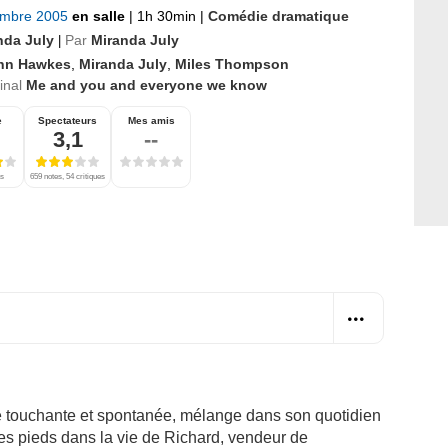
embre 2005
en salle
|
1h 30min
|
Comédie dramatique
nda July
Par
Miranda July
|
hn Hawkes
,
Miranda July
,
Miles Thompson
ginal
Me and you and everyone we know
e
Spectateurs
Mes amis
3,1
--
es
659 notes, 54 critiques
te touchante et spontanée, mélange dans son quotidien
e des pieds dans la vie de Richard, vendeur de