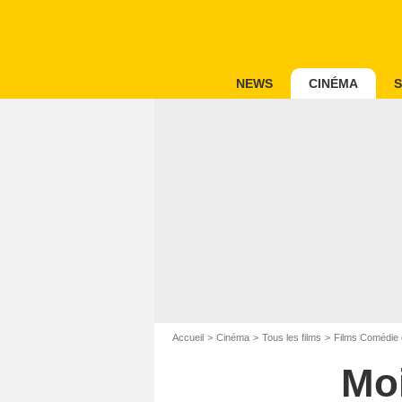
NEWS
CINÉMA
S
Accueil
Cinéma
Tous les films
Films Comédie 
Moi