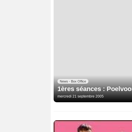
News - Box Office
1ères séances : Poelvoo
mercredi 21 septembre 2005