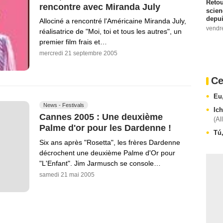
Retou
rencontre avec Miranda July
scien
depui
Allociné a rencontré l'Américaine Miranda July,
vendr
réalisatrice de "Moi, toi et tous les autres", un
premier film frais et…
mercredi 21 septembre 2005
Ce
Eu
News - Festivals
Ic
Cannes 2005 : Une deuxième
(Al
Palme d'or pour les Dardenne !
Tú
Six ans après "Rosetta", les frères Dardenne
décrochent une deuxième Palme d'Or pour
"L'Enfant". Jim Jarmusch se console…
samedi 21 mai 2005