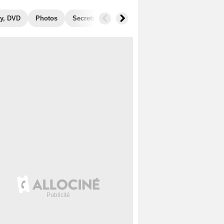
y, DVD
Photos
Secrets de tournage
Box Office
Récomp