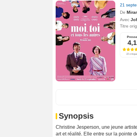
21 sept
De
Mira
Avec
Jo
Titre ori
Press
4,1
22 critiqu
Synopsis
Christine Jesperson, une jeune artis
art et réalité. Elle entre sur la point