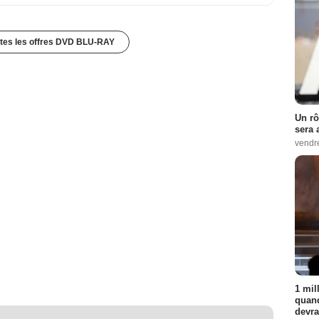
utes les offres DVD BLU-RAY
Un rô
sera 
vendr
1 mil
quand
devra