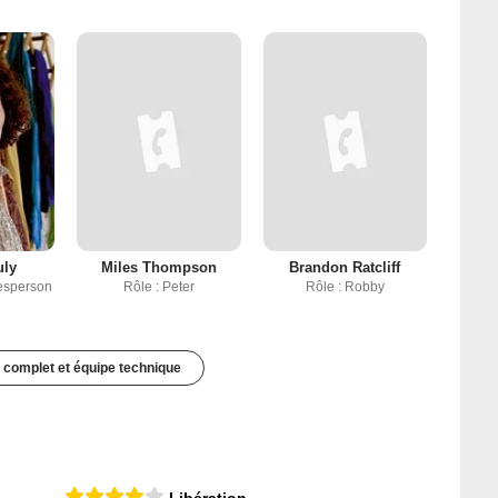
uly
Miles Thompson
Brandon Ratcliff
Jesperson
Rôle : Peter
Rôle : Robby
 complet et équipe technique
Libération