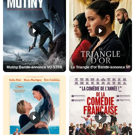
Mutiny Bande-annonce VO STFR
Le Triangle d'or Bande-annonce VF