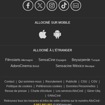
ALLOCINÉ SUR MOBILE
ALLOCINÉ À L'ÉTRANGER
Filmstarts
SensaCine
Beyazperde
Allemagne
Espagne
Turquie
AdoroCinema
Sensacine México
Brésil
Mexique
Contact
|
Qui sommes-nous
|
Recrutement
|
Publicité
|
CGU
|
CGV
|
Politique de cookies
|
Préférences cookies
|
Données Personnelles
|
Revue de presse
|
Charte d'écriture
|
Les services AlloCiné
|
Gérer Utiq
|
©AlloCiné
Retrouvez tous les horaires et infos de votre cinéma sur le numéro AlloCiné :
0 892 892 892
(0,90€/minute)