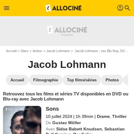
profil
menu
search
Accueil
Stars
Acteur
Jacob Lohmann
Jacob Lohmann : ses Blu-Ray, DVD, VOD, SVOD
Jacob Lohmann
Accueil
Filmographie
Top films/séries
Photos
St
Retrouvez tous les films et séries TV disponibles en DVD ou
Blu-ray avec Jacob Lohmann
Sons
10 juillet 2024
|
1h 39min
|
Drame
,
Thriller
De
Gustav Möller
Avec
Sidse Babett Knudsen
,
Sebastian