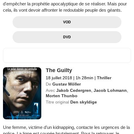
d'empêcher la prophétie apocalyptique de se réaliser. Mais pour
cela, ils vont devoir affronter le redoutable peuple des géants.
VOD
DVD
The Guilty
18 juillet 2018
|
1h 28min
|
Thriller
De
Gustav Möller
Avec
Jakob Cedergren
,
Jacob Lohmann
,
Morten Thunbo
Titre original
Den skyldige
Une femme, victime d’un kidnapping, contacte les urgences de la
police. La ligne est coupée brutalement. Pour la retrouver, le