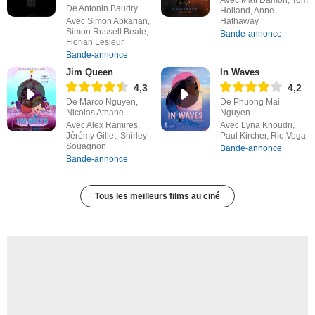
De Antonin Baudry
Holland, Anne
Avec Simon Abkarian,
Hathaway
Simon Russell Beale,
Bande-annonce
Florian Lesieur
Bande-annonce
Jim Queen
In Waves
4,3
4,2
De Marco Nguyen,
De Phuong Mai
Nicolas Athane
Nguyen
Avec Alex Ramires,
Avec Lyna Khoudri,
Jérémy Gillet, Shirley
Paul Kircher, Rio Vega
Souagnon
Bande-annonce
Bande-annonce
Tous les meilleurs films au ciné