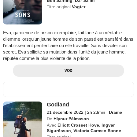
Bull Sarning
,
Dar Salim
Titre original
Vogter
Eva, gardienne de prison exemplaire, fait face à un véritable
dilemme lorsqu'un jeune homme de son passé est transféré dans
l’établissement pénitentiaire où elle travaille. Sans dévoiler son
secret, Eva sollicite sa mutation dans l'unité du jeune homme,
réputée comme la plus violente de la prison.
VOD
Godland
21 décembre 2022
|
2h 23min
|
Drame
De
Hlynur Pálmason
Avec
Elliott Crosset Hove
,
Ingvar
Sigurðsson
,
Victoria Carmen Sonne
Titre original