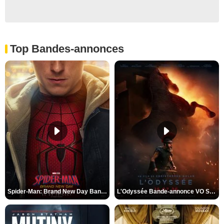
Top Bandes-annonces
Spider-Man: Brand New Day Bande-annonce VO STFR
L'Odyssée Bande-annonce VO STFR