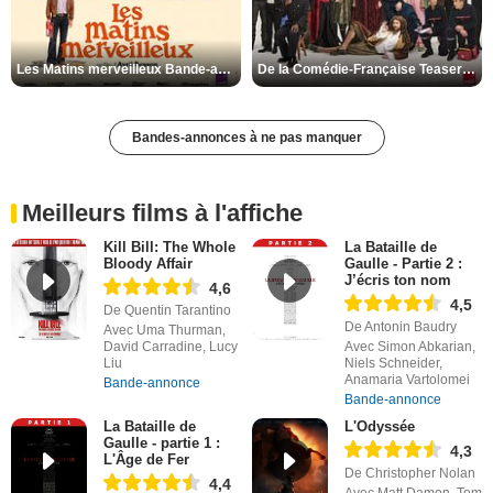
Les Matins merveilleux Bande-annonce VF
De la Comédie-Française Teaser VF
Bandes-annonces à ne pas manquer
Meilleurs films à l'affiche
Kill Bill: The Whole
La Bataille de
Bloody Affair
Gaulle - Partie 2 :
J’écris ton nom
4,6
4,5
De Quentin Tarantino
De Antonin Baudry
Avec Uma Thurman,
David Carradine, Lucy
Avec Simon Abkarian,
Liu
Niels Schneider,
Anamaria Vartolomei
Bande-annonce
Bande-annonce
La Bataille de
L'Odyssée
Gaulle - partie 1 :
4,3
L'Âge de Fer
De Christopher Nolan
4,4
Avec Matt Damon, Tom