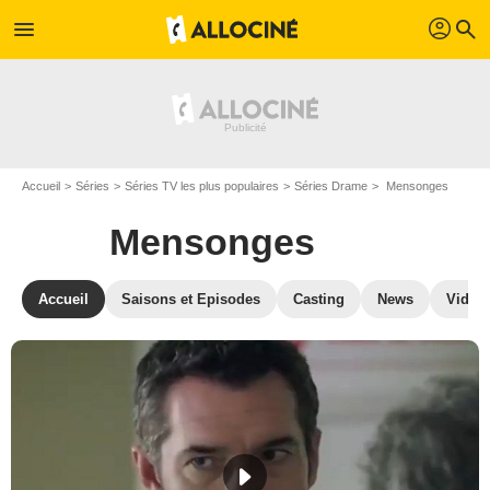
profil
menu
search
Accueil
Séries
Séries TV les plus populaires
Séries Drame
Mensonges
Mensonges
Accueil
Saisons et Episodes
Casting
News
Vidéo