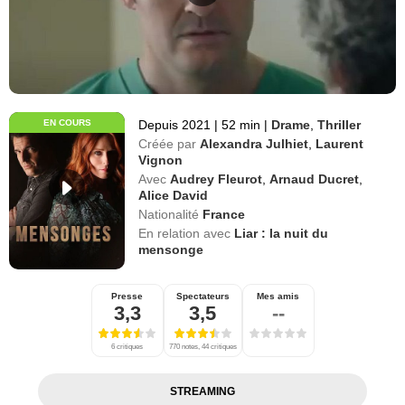
EN COURS
Depuis 2021
|
52 min
|
Drame
,
Thriller
Créée par
Alexandra Julhiet
,
Laurent
Vignon
Avec
Audrey Fleurot
,
Arnaud Ducret
,
Alice David
Nationalité
France
En relation avec
Liar : la nuit du
mensonge
Presse
Spectateurs
Mes amis
3,3
3,5
--
6 critiques
770 notes, 44 critiques
STREAMING