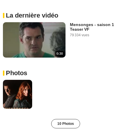
La dernière vidéo
Mensonges - saison 1
Teaser VF
79 334 vues
0:30
Photos
10 Photos