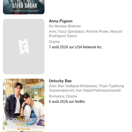
Anna Pigeon
De
Morwyn Brebner
Avec
Tracy Spiridakos
,
Ronnie Rowe
,
Manuel
Rodriguez-Saenz
Drame
7 août 2026 sur USA Network Inc.
Unlucky Bae
Avec
Mac Nattapat Nimjirawat
,
Tham Tupthong
Suwanrakanont
,
Aun Napat Patcharachavalit
Romance
,
Drame
6 août 2026 sur Netflix