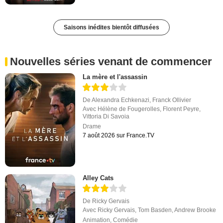
Saisons inédites bientôt diffusées
Nouvelles séries venant de commencer
La mère et l'assassin
De
Alexandra Echkenazi
,
Franck Ollivier
Avec
Hélène de Fougerolles
,
Florent Peyre
,
Vittoria Di Savoia
Drame
7 août 2026 sur France.TV
Alley Cats
De
Ricky Gervais
Avec
Ricky Gervais
,
Tom Basden
,
Andrew Brooke
Animation
,
Comédie