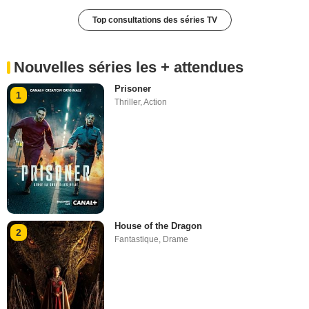
Top consultations des séries TV
Nouvelles séries les + attendues
Prisoner
1
Thriller
,
Action
House of the Dragon
2
Fantastique
,
Drame