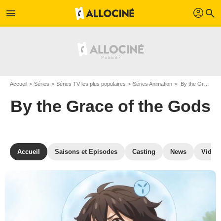
profil
menu
search
Accueil
Séries
Séries TV les plus populaires
Séries Animation
By the Grace of the Gods
By the Grace of the Gods
Accueil
Saisons et Episodes
Casting
News
Vidéo