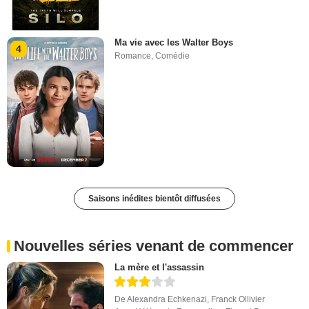
Ma vie avec les Walter Boys
4
Romance
,
Comédie
Saisons inédites bientôt diffusées
Nouvelles séries venant de commencer
La mère et l'assassin
De
Alexandra Echkenazi
,
Franck Ollivier