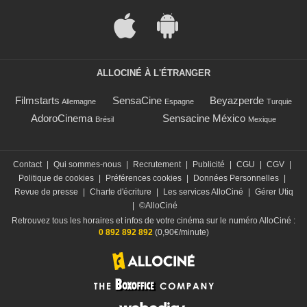
ALLOCINÉ À L'ÉTRANGER
Filmstarts
SensaCine
Beyazperde
Allemagne
Espagne
Turquie
AdoroCinema
Sensacine México
Brésil
Mexique
Contact
|
Qui sommes-nous
|
Recrutement
|
Publicité
|
CGU
|
CGV
|
Politique de cookies
|
Préférences cookies
|
Données Personnelles
|
Revue de presse
|
Charte d'écriture
|
Les services AlloCiné
|
Gérer Utiq
|
©AlloCiné
Retrouvez tous les horaires et infos de votre cinéma sur le numéro AlloCiné :
0 892 892 892
(0,90€/minute)