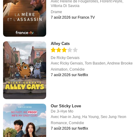
Avec
Hélène de Fougerolles
,
Florent Peyre
,
Vittoria Di Savoia
Drame
7 août 2026 sur France.TV
Alley Cats
De
Ricky Gervais
Avec
Ricky Gervais
,
Tom Basden
,
Andrew Brooke
Animation
,
Comédie
7 août 2026 sur Netflix
Our Sticky Love
De
Ji-Hye Mo
Avec
Hae-in Jung
,
Ha Young
,
Seo Jung-Yeon
Romance
,
Comédie
7 août 2026 sur Netflix