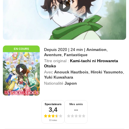
EN COURS
Depuis 2020
|
24 min
|
Animation
,
Aventure
,
Fantastique
Titre original :
Kami-tachi ni Hirowareta
Otoko
Avec
Anouck Hautbois
,
Hiroki Yasumoto
,
Yuki Kuwahara
Nationalité
Japon
Spectateurs
Mes amis
3,4
--
13 notes