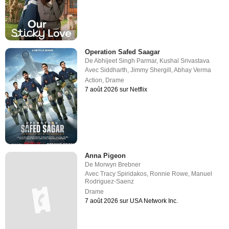
Operation Safed Saagar
De
Abhijeet Singh Parmar
,
Kushal Srivastava
Avec
Siddharth
,
Jimmy Shergill
,
Abhay Verma
Action
,
Drame
7 août 2026 sur Netflix
Anna Pigeon
De
Morwyn Brebner
Avec
Tracy Spiridakos
,
Ronnie Rowe
,
Manuel
Rodriguez-Saenz
Drame
7 août 2026 sur USA Network Inc.