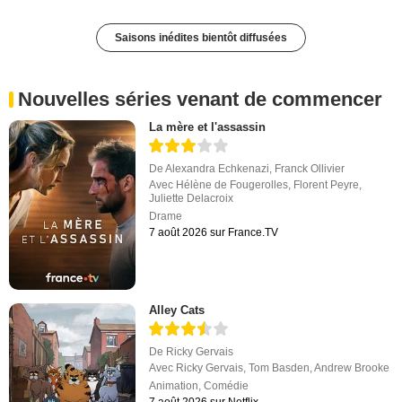
Saisons inédites bientôt diffusées
Nouvelles séries venant de commencer
La mère et l'assassin
De
Alexandra Echkenazi
,
Franck Ollivier
Avec
Hélène de Fougerolles
,
Florent Peyre
,
Juliette Delacroix
Drame
7 août 2026 sur France.TV
Alley Cats
De
Ricky Gervais
Avec
Ricky Gervais
,
Tom Basden
,
Andrew Brooke
Animation
,
Comédie
7 août 2026 sur Netflix