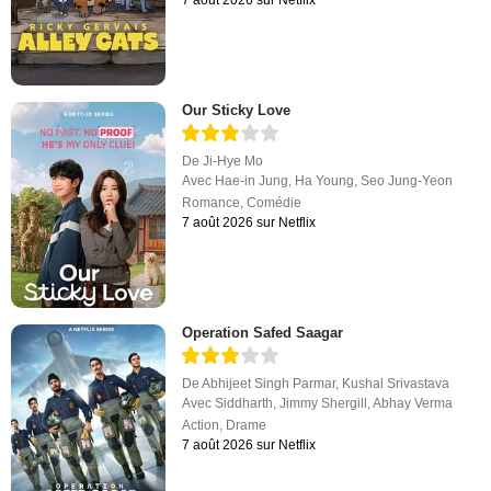
Our Sticky Love
De
Ji-Hye Mo
Avec
Hae-in Jung
,
Ha Young
,
Seo Jung-Yeon
Romance
,
Comédie
7 août 2026 sur Netflix
Operation Safed Saagar
De
Abhijeet Singh Parmar
,
Kushal Srivastava
Avec
Siddharth
,
Jimmy Shergill
,
Abhay Verma
Action
,
Drame
7 août 2026 sur Netflix