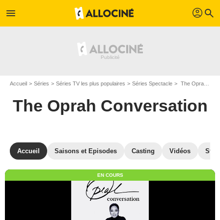
profil
menu
search
Accueil
Séries
Séries TV les plus populaires
Séries Spectacle
The Oprah Conversation
The Oprah Conversation
Accueil
Saisons et Episodes
Casting
Vidéos
Stre
EN COURS