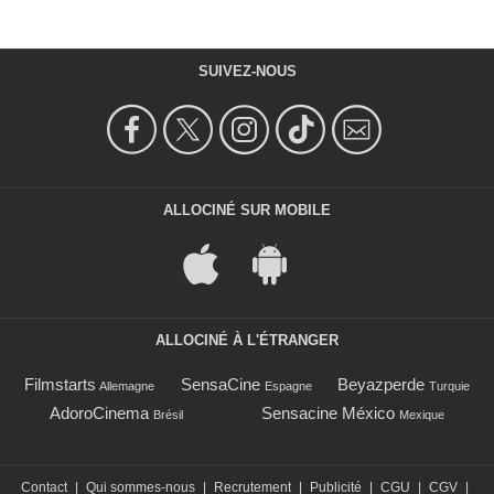
SUIVEZ-NOUS
ALLOCINÉ SUR MOBILE
ALLOCINÉ À L'ÉTRANGER
Filmstarts
SensaCine
Beyazperde
Allemagne
Espagne
Turquie
AdoroCinema
Sensacine México
Brésil
Mexique
Contact
|
Qui sommes-nous
|
Recrutement
|
Publicité
|
CGU
|
CGV
|