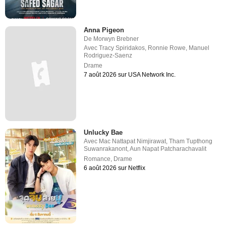
Anna Pigeon
De
Morwyn Brebner
Avec
Tracy Spiridakos
,
Ronnie Rowe
,
Manuel
Rodriguez-Saenz
Drame
7 août 2026 sur USA Network Inc.
Unlucky Bae
Avec
Mac Nattapat Nimjirawat
,
Tham Tupthong
Suwanrakanont
,
Aun Napat Patcharachavalit
Romance
,
Drame
6 août 2026 sur Netflix