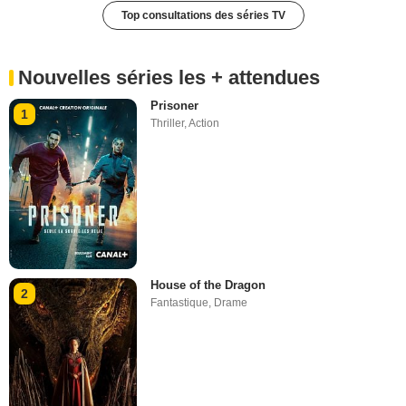
Top consultations des séries TV
Nouvelles séries les + attendues
Prisoner
1
Thriller
,
Action
House of the Dragon
2
Fantastique
,
Drame