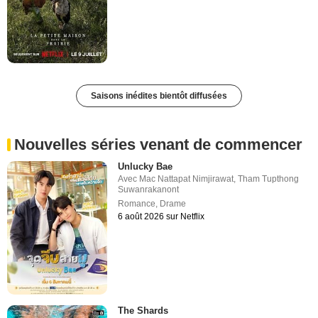
Saisons inédites bientôt diffusées
Nouvelles séries venant de commencer
Unlucky Bae
Avec
Mac Nattapat Nimjirawat
,
Tham Tupthong
Suwanrakanont
Romance
,
Drame
6 août 2026 sur Netflix
The Shards