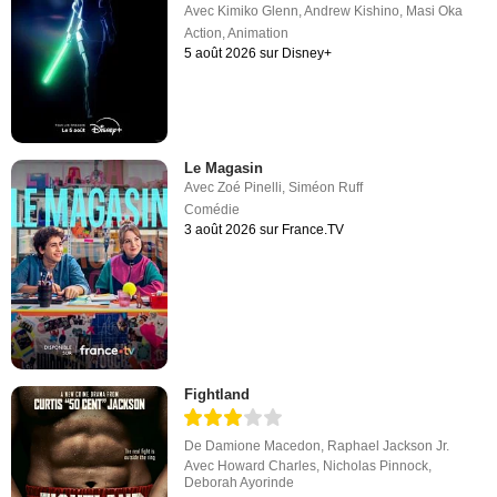
Avec
Kimiko Glenn
,
Andrew Kishino
,
Masi Oka
Action
,
Animation
5 août 2026 sur Disney+
Le Magasin
Avec
Zoé Pinelli
,
Siméon Ruff
Comédie
3 août 2026 sur France.TV
Fightland
De
Damione Macedon
,
Raphael Jackson Jr.
Avec
Howard Charles
,
Nicholas Pinnock
,
Deborah Ayorinde