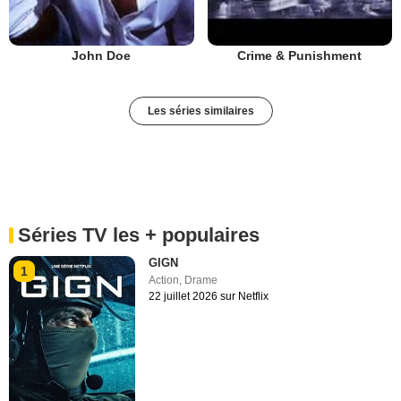
John Doe
Crime & Punishment
Les séries similaires
Séries TV les + populaires
GIGN
1
Action
,
Drame
22 juillet 2026 sur Netflix