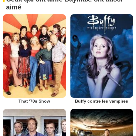
aimé
That '70s Show
Buffy contre les vampires