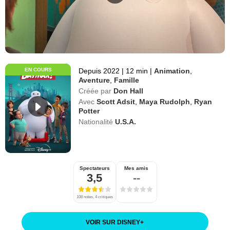
EN COURS
Depuis 2022
|
12 min
|
Animation
,
Aventure
,
Famille
Créée par
Don Hall
Avec
Scott Adsit
,
Maya Rudolph
,
Ryan
Potter
Nationalité
U.S.A.
Spectateurs
Mes amis
3,5
--
108 notes, 4 critiques
VOIR SUR DISNEY
+