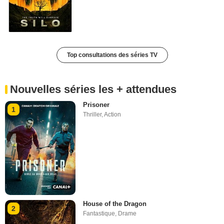
Top consultations des séries TV
Nouvelles séries les + attendues
Prisoner
1
Thriller
,
Action
House of the Dragon
2
Fantastique
,
Drame