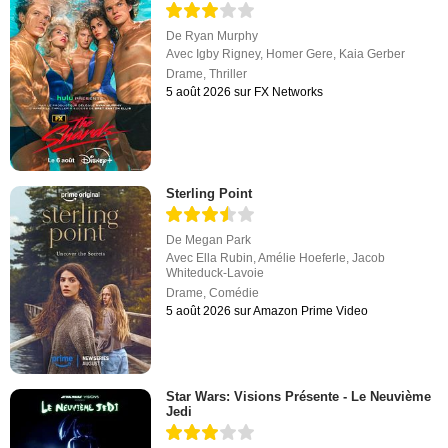
De
Ryan Murphy
Avec
Igby Rigney
,
Homer Gere
,
Kaia Gerber
Drame
,
Thriller
5 août 2026 sur FX Networks
Sterling Point
De
Megan Park
Avec
Ella Rubin
,
Amélie Hoeferle
,
Jacob
Whiteduck-Lavoie
Drame
,
Comédie
5 août 2026 sur Amazon Prime Video
Star Wars: Visions Présente - Le Neuvième
Jedi