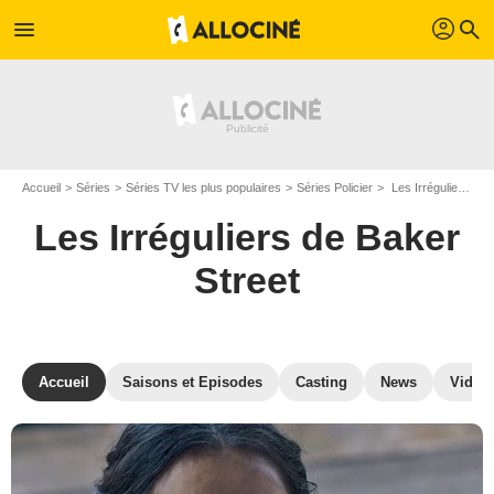
profil
menu
search
Accueil
Séries
Séries TV les plus populaires
Séries Policier
Les Irréguliers de Baker Street
Les Irréguliers de Baker
Street
Accueil
Saisons et Episodes
Casting
News
Vidéo