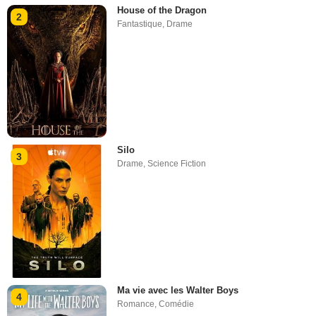
House of the Dragon
2
Fantastique
,
Drame
Silo
3
Drame
,
Science Fiction
Ma vie avec les Walter Boys
4
Romance
,
Comédie