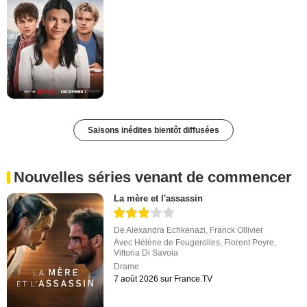
Saisons inédites bientôt diffusées
Nouvelles séries venant de commencer
La mère et l'assassin
De
Alexandra Echkenazi
,
Franck Ollivier
Avec
Hélène de Fougerolles
,
Florent Peyre
,
Vittoria Di Savoia
Drame
7 août 2026 sur France.TV