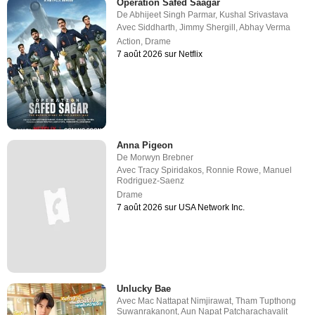
Operation Safed Saagar
De
Abhijeet Singh Parmar
,
Kushal Srivastava
Avec
Siddharth
,
Jimmy Shergill
,
Abhay Verma
Action
,
Drame
7 août 2026 sur Netflix
Anna Pigeon
De
Morwyn Brebner
Avec
Tracy Spiridakos
,
Ronnie Rowe
,
Manuel
Rodriguez-Saenz
Drame
7 août 2026 sur USA Network Inc.
Unlucky Bae
Avec
Mac Nattapat Nimjirawat
,
Tham Tupthong
Suwanrakanont
,
Aun Napat Patcharachavalit