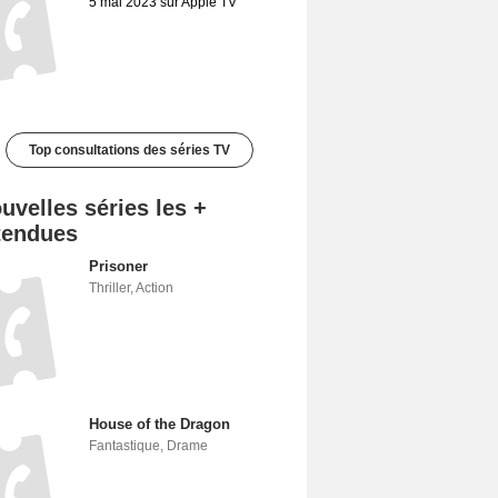
5 mai 2023 sur Apple TV
Top consultations des séries TV
uvelles séries les +
tendues
Prisoner
Thriller
,
Action
House of the Dragon
Fantastique
,
Drame