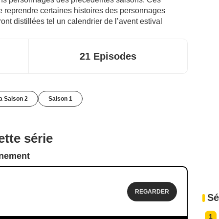
de reprendre certaines histoires des personnages
nt distillées tel un calendrier de l’avent estival
21 Episodes
la Saison 2
Saison 1
tte série
nnement
REGARDER
Sé
1