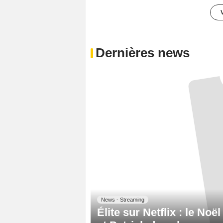
Dernières news
News - Streaming
Élite sur Netflix : le No