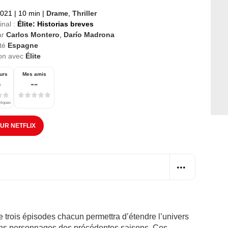
2021
|
10 min
|
Drame
,
Thriller
inal :
Élite: Historias breves
ar
Carlos Montero
,
Darío Madrona
té
Espagne
ion avec
Élite
urs
Mes amis
5
--
itiques
SUR NETFLIX
e trois épisodes chacun permettra d’étendre l’univers
ciens personnages des précédentes saisons. Ces