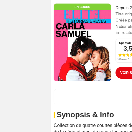
EN COURS
Depuis 
Titre orig
Créée p
Nationali
En relat
Spectate
3,
186 notes, 5 cr
VOIR 
Synopsis & Info
Collection de quatre courtes pièces d
de la série et ainsi de revoir les an