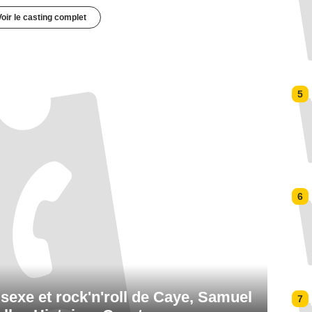
Voir le casting complet
5
6
ël sexe et rock'n'roll de Caye, Samuel
7