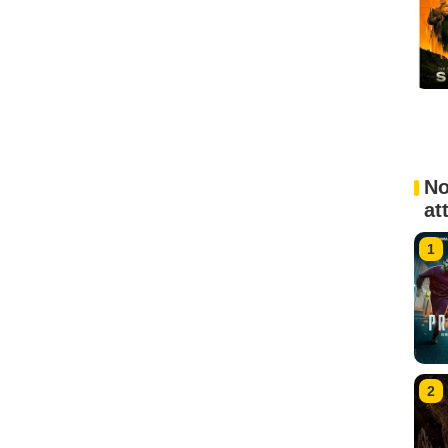
No
at
1
2