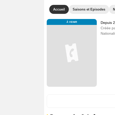
Accueil
Saisons et Episodes
À VENIR
Depuis 
Créée p
Nationali