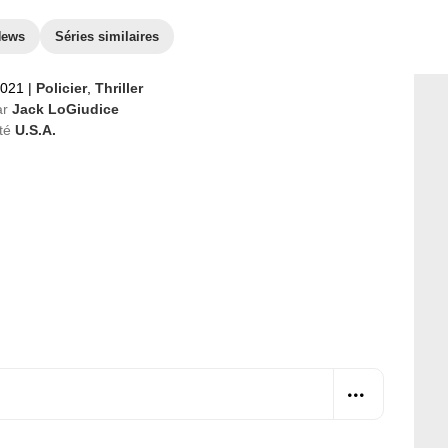
News
Séries similaires
2021
|
Policier
,
Thriller
ar
Jack LoGiudice
té
U.S.A.