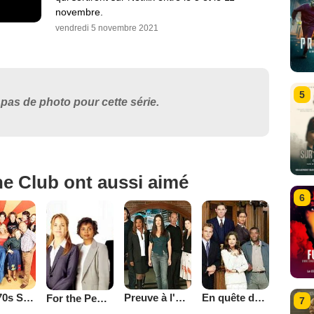
novembre.
vendredi 5 novembre 2021
5
pas de photo pour cette série.
he Club ont aussi aimé
6
That '70s Show
Preuve à l'appui
En quête de justice
For the People (2002)
7