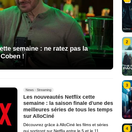
2
ette semaine : ne ratez pas la
 Coben !
3
News - Streaming
Les nouveautés Netflix cette
semaine : la saison finale d'une des
meilleures séries de tous les temps
sur AlloCiné
Découvrez grâce à AlloCiné les films et séries
4
qui sortiront sur Netflix entre le 5 et le 11