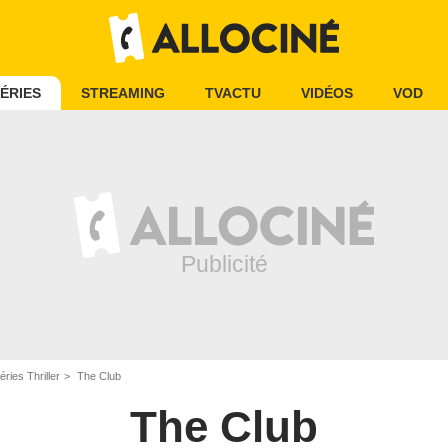
ÉRIES
STREAMING
TVACTU
VIDÉOS
VOD
éries Thriller
The Club
The Club