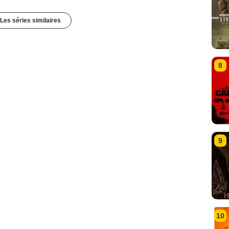
Les séries similaires
8
9
10