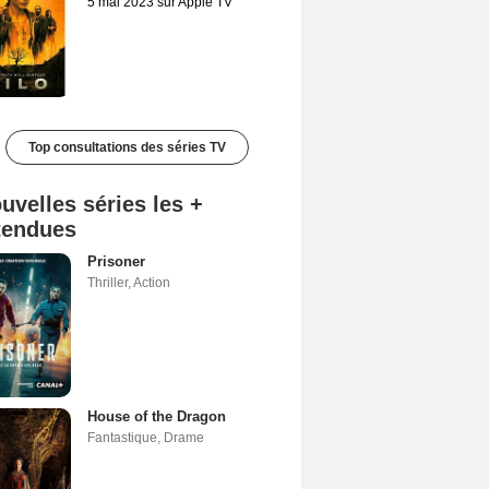
5 mai 2023 sur Apple TV
Top consultations des séries TV
uvelles séries les +
tendues
Prisoner
Thriller
,
Action
House of the Dragon
Fantastique
,
Drame