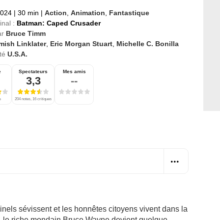
2024
|
30 min
|
Action
,
Animation
,
Fantastique
inal :
Batman: Caped Crusader
ar
Bruce Timm
mish Linklater
,
Eric Morgan Stuart
,
Michelle C. Bonilla
té
U.S.A.
e
Spectateurs
Mes amis
3,3
--
s
204 notes, 16 critiques
nels sévissent et les honnêtes citoyens vivent dans la
ie, le riche mondain Bruce Wayne devient quelque