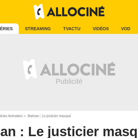
ÉRIES
STREAMING
TVACTU
VIDÉOS
VOD
éries Animation
Batman : Le justicier masqué
n : Le justicier mas