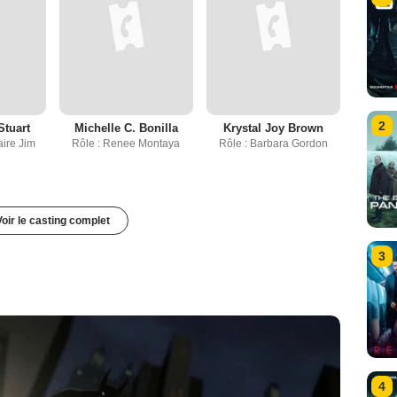
2
Stuart
Michelle C. Bonilla
Krystal Joy Brown
ire Jim
Rôle : Renee Montaya
Rôle : Barbara Gordon
Voir le casting complet
3
4