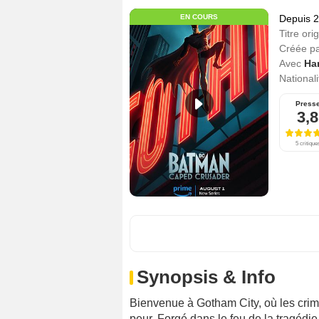
EN COURS
Depuis 
Titre orig
Créée p
Avec
Ha
Nationali
Press
3,8
5 critique
Synopsis & Info
Bienvenue à Gotham City, où les crimi
peur. Forgé dans le feu de la tragéd