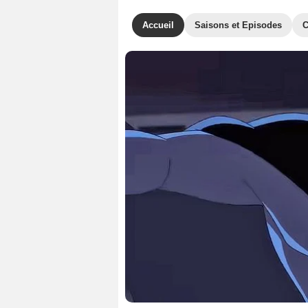
Accueil
Saisons et Episodes
C