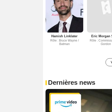
Hamish Linklater
Eric Morgan 
Rôle : Bruce Wayne /
Rôle : Commissa
Batman
Gordon
Dernières news