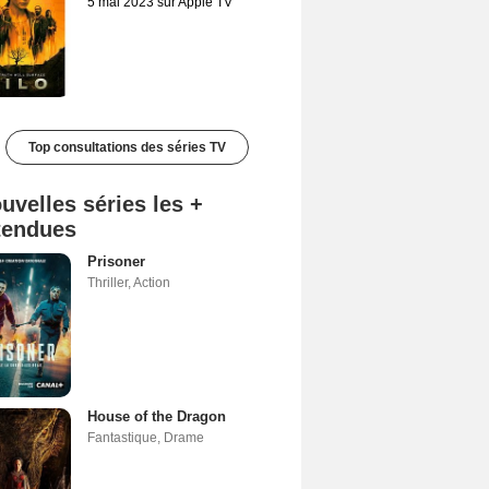
5 mai 2023 sur Apple TV
Top consultations des séries TV
uvelles séries les +
tendues
Prisoner
Thriller
,
Action
House of the Dragon
Fantastique
,
Drame