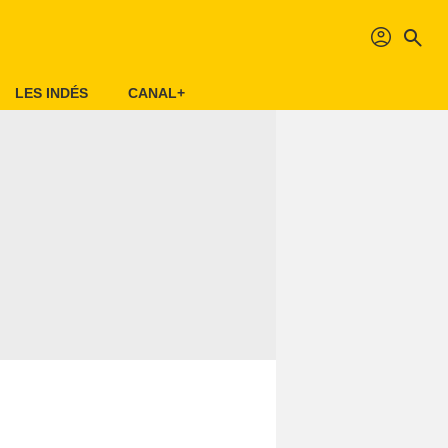
profil
search
LES INDÉS
CANAL+