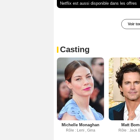
Netflix est aussi disponible dans les offres
Voir t
Casting
Michelle Monaghan
Matt Bom
Rôle : Leni , Gina
Rôle : Jack 