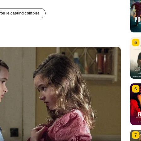
Voir le casting complet
5
6
7