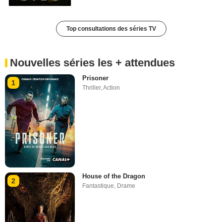
Top consultations des séries TV
Nouvelles séries les + attendues
Prisoner
1
Thriller
,
Action
House of the Dragon
2
Fantastique
,
Drame