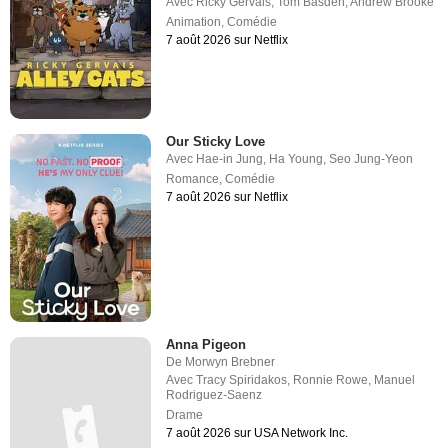
Avec
Ricky Gervais
,
Tom Basden
,
Andrew Brooke
Animation
,
Comédie
7 août 2026 sur Netflix
Our Sticky Love
Avec
Hae-in Jung
,
Ha Young
,
Seo Jung-Yeon
Romance
,
Comédie
7 août 2026 sur Netflix
Anna Pigeon
De
Morwyn Brebner
Avec
Tracy Spiridakos
,
Ronnie Rowe
,
Manuel
Rodriguez-Saenz
Drame
7 août 2026 sur USA Network Inc.