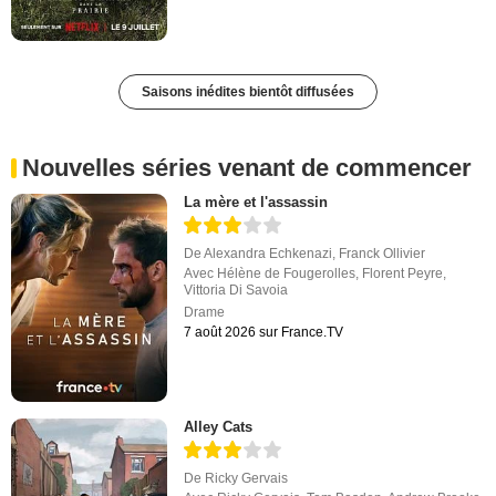
Saisons inédites bientôt diffusées
Nouvelles séries venant de commencer
La mère et l'assassin
De
Alexandra Echkenazi
,
Franck Ollivier
Avec
Hélène de Fougerolles
,
Florent Peyre
,
Vittoria Di Savoia
Drame
7 août 2026 sur France.TV
Alley Cats
De
Ricky Gervais