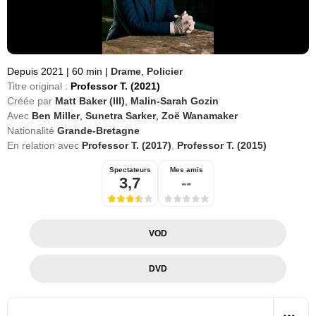
Depuis 2021
|
60 min
|
Drame
,
Policier
Titre original :
Professor T. (2021)
Créée par
Matt Baker (III)
,
Malin-Sarah Gozin
Avec
Ben Miller
,
Sunetra Sarker
,
Zoë Wanamaker
Nationalité
Grande-Bretagne
En relation avec
Professor T. (2017)
,
Professor T. (2015)
Spectateurs
Mes amis
3,7
--
VOD
DVD