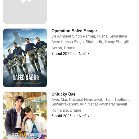
Operation Safed Saagar
De
Abhijeet Singh Parmar
,
Kushal Srivastava
Avec
Harssh Singh
,
Siddharth
,
Jimmy Shergill
Action
,
Drame
7 août 2026 sur Netflix
Unlucky Bae
Avec
Mac Nattapat Nimjirawat
,
Tham Tupthong
Suwanrakanont
,
Aun Napat Patcharachavalit
Romance
,
Drame
6 août 2026 sur Netflix