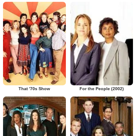
That '70s Show
For the People (2002)