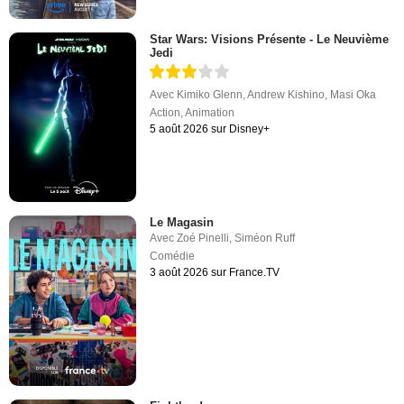
Star Wars: Visions Présente - Le Neuvième
Jedi
Avec
Kimiko Glenn
,
Andrew Kishino
,
Masi Oka
Action
,
Animation
5 août 2026 sur Disney+
Le Magasin
Avec
Zoé Pinelli
,
Siméon Ruff
Comédie
3 août 2026 sur France.TV