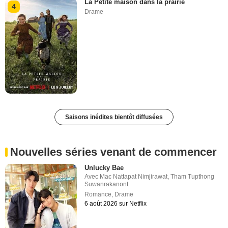
La Petite maison dans la prairie
4
Drame
Saisons inédites bientôt diffusées
Nouvelles séries venant de commencer
Unlucky Bae
Avec
Mac Nattapat Nimjirawat
,
Tham Tupthong
Suwanrakanont
Romance
,
Drame
6 août 2026 sur Netflix