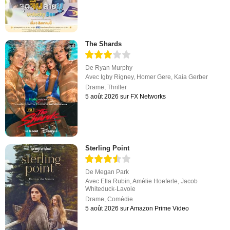
The Shards
De
Ryan Murphy
Avec
Igby Rigney
,
Homer Gere
,
Kaia Gerber
Drame
,
Thriller
5 août 2026 sur FX Networks
Sterling Point
De
Megan Park
Avec
Ella Rubin
,
Amélie Hoeferle
,
Jacob
Whiteduck-Lavoie
Drame
,
Comédie
5 août 2026 sur Amazon Prime Video