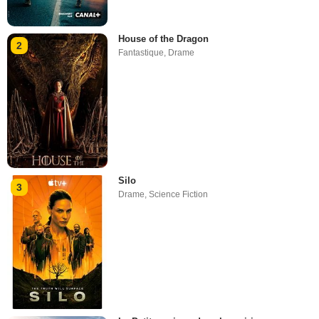
House of the Dragon
2
Fantastique
,
Drame
Silo
3
Drame
,
Science Fiction