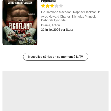
Fightland
De
Damione Macedon
,
Raphael Jackson Jr.
Avec
Howard Charles
,
Nicholas Pinnock
,
Deborah Ayorinde
Drame
,
Action
31 juillet 2026 sur Starz
Nouvelles séries en ce moment à la TV