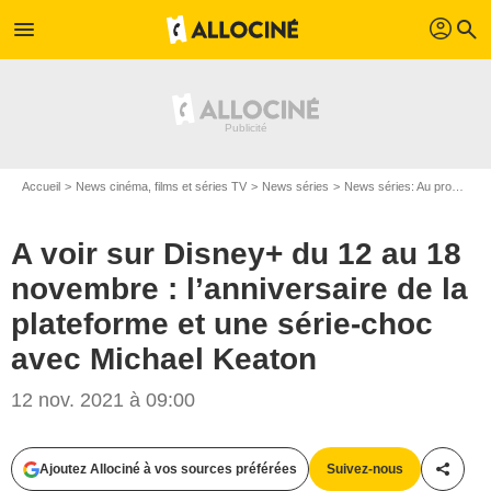
profil
menu
search
Accueil
News cinéma, films et séries TV
News séries
News séries: Au programme
A voir sur Disney+ du 12 au 18
novembre : l’anniversaire de la
plateforme et une série-choc
avec Michael Keaton
12 nov. 2021 à 09:00
Ajoutez Allociné à vos sources préférées
Suivez-nous
Partag