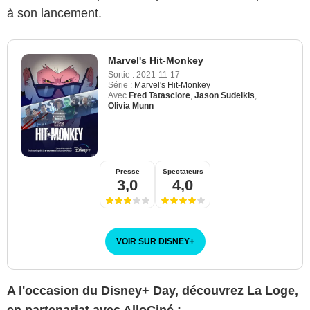
à son lancement.
Marvel's Hit-Monkey
Sortie :
2021-11-17
Série :
Marvel's Hit-Monkey
Avec
Fred Tatasciore
,
Jason Sudeikis
,
Olivia Munn
Presse
Spectateurs
3,0
4,0
VOIR SUR DISNEY
+
A l'occasion du Disney+ Day, découvrez La Loge,
en partenariat avec AlloCiné :