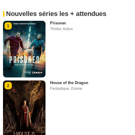
Nouvelles séries les + attendues
Prisoner
1
Thriller
,
Action
House of the Dragon
2
Fantastique
,
Drame