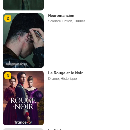
Neuromancien
2
Science Fiction
,
Thriller
Le Rouge et le Noir
3
Drame
,
Historique