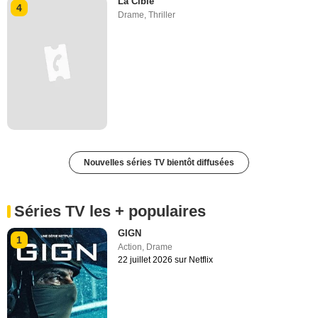
La Cible
4
Drame
,
Thriller
Nouvelles séries TV bientôt diffusées
Séries TV les + populaires
GIGN
1
Action
,
Drame
22 juillet 2026 sur Netflix