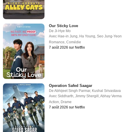
Our Sticky Love
De
Ji-Hye Mo
Avec
Hae-in Jung
,
Ha Young
,
Seo Jung-Yeon
Romance
,
Comédie
7 août 2026 sur Netflix
Operation Safed Saagar
De
Abhijeet Singh Parmar
,
Kushal Srivastava
Avec
Siddharth
,
Jimmy Shergill
,
Abhay Verma
Action
,
Drame
7 août 2026 sur Netflix