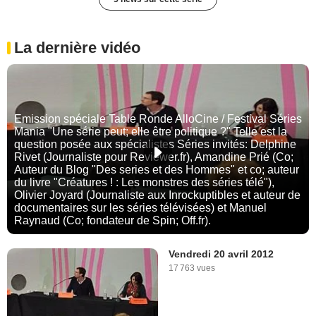
La dernière vidéo
Emission spéciale Table Ronde AlloCine / Festival Séries
Mania "Une série peut; elle être politique ?" Telle est la
question posée aux spécialistes Séries invités: Delphine
Rivet (Journaliste pour Reviewer.fr), Amandine Prié (Co;
Auteur du Blog "Des series et des Hommes" et co; auteur
du livre "Créatures ! : Les monstres des séries télé"),
Olivier Joyard (Journaliste aux Inrockuptibles et auteur de
documentaires sur les séries télévisées) et Manuel
Raynaud (Co; fondateur de Spin; Off.fr).
Vendredi 20 avril 2012
17 763 vues