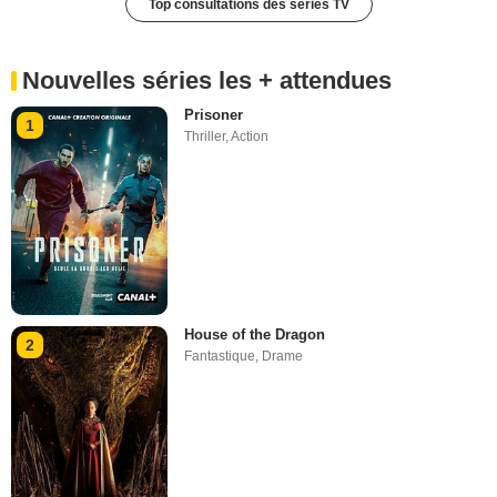
Top consultations des séries TV
Nouvelles séries les + attendues
Prisoner
1
Thriller
,
Action
House of the Dragon
2
Fantastique
,
Drame