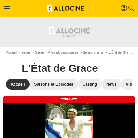
profil
menu
search
Accueil
Séries
Séries TV les plus populaires
Séries Drame
L'État de Grace
L'État de Grace
Accueil
Saisons et Episodes
Casting
News
Vidéo
TERMINÉE