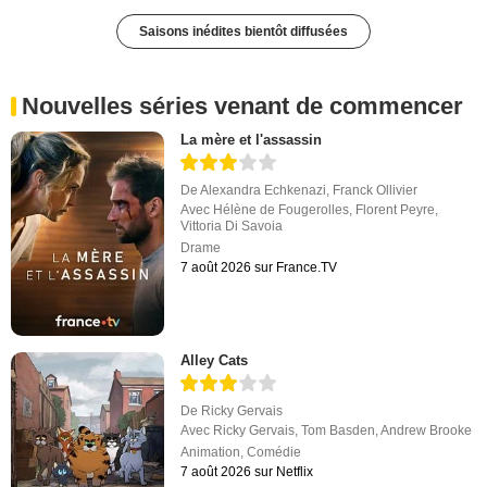
Saisons inédites bientôt diffusées
Nouvelles séries venant de commencer
La mère et l'assassin
De
Alexandra Echkenazi
,
Franck Ollivier
Avec
Hélène de Fougerolles
,
Florent Peyre
,
Vittoria Di Savoia
Drame
7 août 2026 sur France.TV
Alley Cats
De
Ricky Gervais
Avec
Ricky Gervais
,
Tom Basden
,
Andrew Brooke
Animation
,
Comédie
7 août 2026 sur Netflix