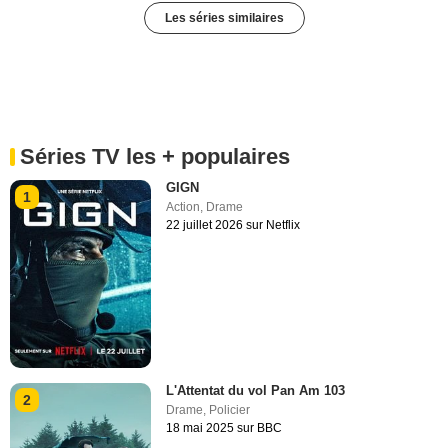
Les séries similaires
Séries TV les + populaires
GIGN
1
Action
,
Drame
22 juillet 2026 sur Netflix
L'Attentat du vol Pan Am 103
2
Drame
,
Policier
18 mai 2025 sur BBC