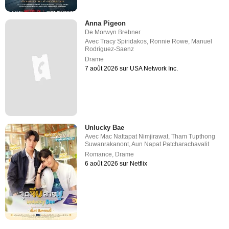
Anna Pigeon
De
Morwyn Brebner
Avec
Tracy Spiridakos
,
Ronnie Rowe
,
Manuel
Rodriguez-Saenz
Drame
7 août 2026 sur USA Network Inc.
Unlucky Bae
Avec
Mac Nattapat Nimjirawat
,
Tham Tupthong
Suwanrakanont
,
Aun Napat Patcharachavalit
Romance
,
Drame
6 août 2026 sur Netflix