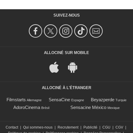
SUIVEZ-NOUS
ALLOCINÉ SUR MOBILE
ALLOCINÉ À L'ÉTRANGER
Filmstarts
SensaCine
Beyazperde
Allemagne
Espagne
Turquie
AdoroCinema
Sensacine México
Brésil
Mexique
Contact
|
Qui sommes-nous
|
Recrutement
|
Publicité
|
CGU
|
CGV
|