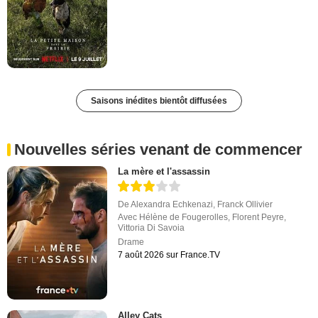
Saisons inédites bientôt diffusées
Nouvelles séries venant de commencer
La mère et l'assassin
De
Alexandra Echkenazi
,
Franck Ollivier
Avec
Hélène de Fougerolles
,
Florent Peyre
,
Vittoria Di Savoia
Drame
7 août 2026 sur France.TV
Alley Cats