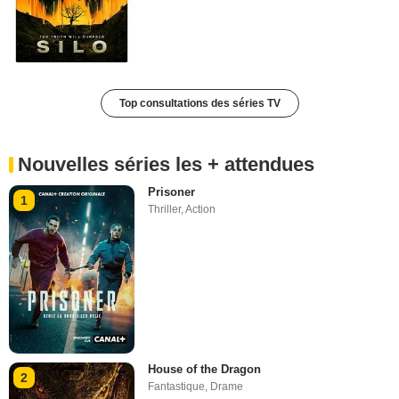
Top consultations des séries TV
Nouvelles séries les + attendues
Prisoner
1
Thriller
,
Action
House of the Dragon
2
Fantastique
,
Drame