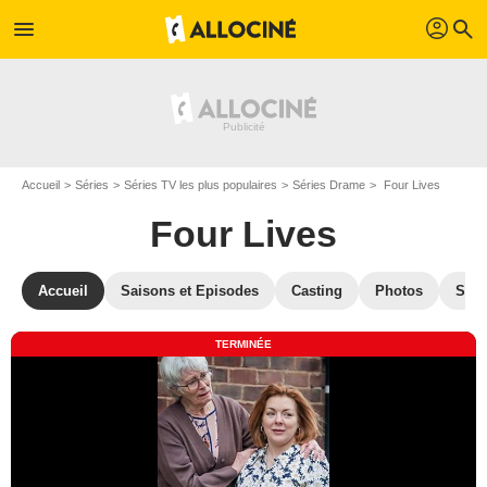
profil
menu
search
Accueil
Séries
Séries TV les plus populaires
Séries Drame
Four Lives
Four Lives
Accueil
Saisons et Episodes
Casting
Photos
Séri
TERMINÉE