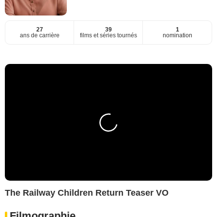
27
39
1
ans de carrière
films et séries tournés
nomination
The Railway Children Return Teaser VO
Filmographie