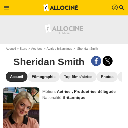
profil
menu
search
Accueil
Stars
Actrices
Actrice britannique
Sheridan Smith
Sheridan Smith
Accueil
Filmographie
Top films/séries
Photos
St
Métiers
Actrice
,
Productrice déléguée
Nationalité
Britannique