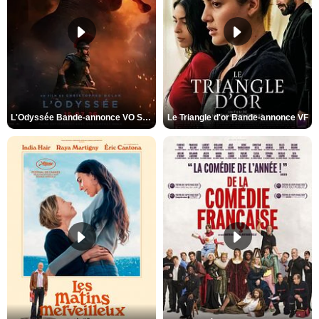
L'Odyssée Bande-annonce VO STFR
Le Triangle d'or Bande-annonce VF