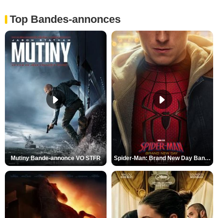
Top Bandes-annonces
Mutiny Bande-annonce VO STFR
Spider-Man: Brand New Day Bande-annonce VO STFR