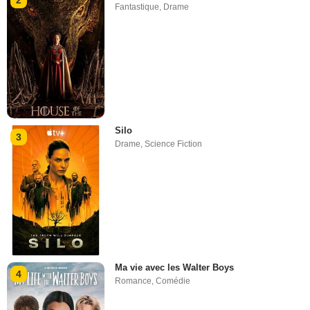
Fantastique
,
Drame
Silo
3
Drame
,
Science Fiction
Ma vie avec les Walter Boys
4
Romance
,
Comédie