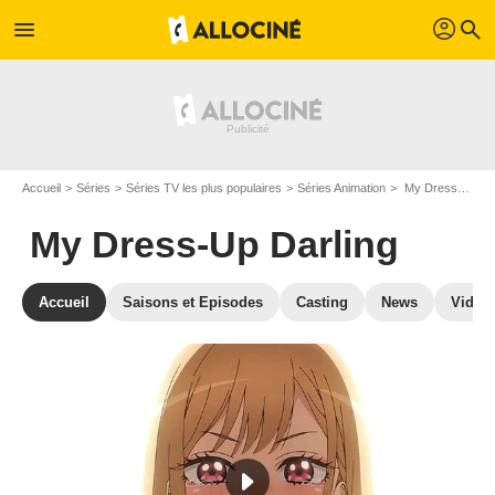
profil
menu
search
Accueil
Séries
Séries TV les plus populaires
Séries Animation
My Dress-Up Darling
My Dress-Up Darling
Accueil
Saisons et Episodes
Casting
News
Vidéo