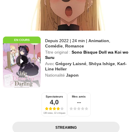
EN COURS
Depuis 2022
|
24 min
|
Animation
,
Comédie
,
Romance
Titre original :
Sono Bisque Doll wa Koi wo
Suru
Avec
Grégory Laisné
,
Shōya Ishige
,
Karl-
Line Heller
Nationalité
Japon
Spectateurs
Mes amis
4,0
--
136 notes, 12 critiques
STREAMING