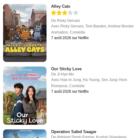
Alley Cats
De
Ricky Gervais
Avec
Ricky Gervais
,
Tom Basden
,
Andrew Brooke
Animation
,
Comédie
7 août 2026 sur Netflix
Our Sticky Love
De
Ji-Hye Mo
Avec
Hae-in Jung
,
Ha Young
,
Seo Jung-Yeon
Romance
,
Comédie
7 août 2026 sur Netflix
Operation Safed Saagar
De
Abhijeet Singh Parmar
,
Kushal Srivastava