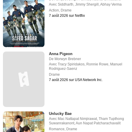
Avec
Siddharth
,
Jimmy Shergill
,
Abhay Verma
Action
,
Drame
7 août 2026 sur Netflix
Anna Pigeon
De
Morwyn Brebner
Avec
Tracy Spiridakos
,
Ronnie Rowe
,
Manuel
Rodriguez-Saenz
Drame
7 août 2026 sur USA Network Inc.
Unlucky Bae
Avec
Mac Nattapat Nimjirawat
,
Tham Tupthong
Suwanrakanont
,
Aun Napat Patcharachavalit
Romance
,
Drame