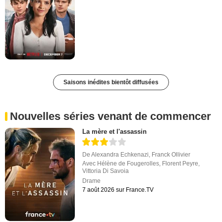
Saisons inédites bientôt diffusées
Nouvelles séries venant de commencer
La mère et l'assassin
De
Alexandra Echkenazi
,
Franck Ollivier
Avec
Hélène de Fougerolles
,
Florent Peyre
,
Vittoria Di Savoia
Drame
7 août 2026 sur France.TV