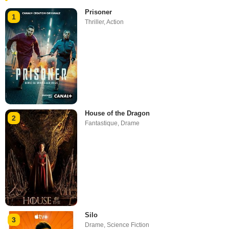
Prisoner
1
Thriller
,
Action
House of the Dragon
2
Fantastique
,
Drame
Silo
3
Drame
,
Science Fiction