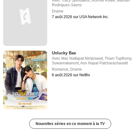
Avec
Tracy Spiridakos
,
Ronnie Rowe
,
Manuel
Rodriguez-Saenz
Drame
7 août 2026 sur USA Network Inc.
Unlucky Bae
Avec
Mac Nattapat Nimjirawat
,
Tham Tupthong
Suwanrakanont
,
Aun Napat Patcharachavalit
Romance
,
Drame
6 août 2026 sur Netflix
Nouvelles séries en ce moment à la TV