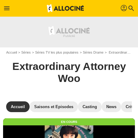
profil
menu
search
Accueil
Séries
Séries TV les plus populaires
Séries Drame
Extraordinary Attorney Woo
Extraordinary Attorney
Woo
Accueil
Saisons et Episodes
Casting
News
Critiq
EN COURS