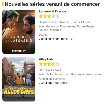
Nouvelles séries venant de commencer
La mère et l'assassin
De
Alexandra Echkenazi
,
Franck Ollivier
Avec
Hélène de Fougerolles
,
Florent Peyre
,
Juliette Delacroix
Drame
7 août 2026 sur France.TV
Alley Cats
De
Ricky Gervais
Avec
Ricky Gervais
,
Tom Basden
,
Andrew Brooke
Animation
,
Comédie
7 août 2026 sur Netflix