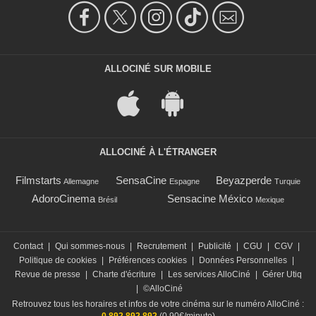
ALLOCINÉ SUR MOBILE
ALLOCINÉ À L'ÉTRANGER
Filmstarts
SensaCine
Beyazperde
Allemagne
Espagne
Turquie
AdoroCinema
Sensacine México
Brésil
Mexique
Contact
|
Qui sommes-nous
|
Recrutement
|
Publicité
|
CGU
|
CGV
|
Politique de cookies
|
Préférences cookies
|
Données Personnelles
|
Revue de presse
|
Charte d'écriture
|
Les services AlloCiné
|
Gérer Utiq
|
©AlloCiné
Retrouvez tous les horaires et infos de votre cinéma sur le numéro AlloCiné :