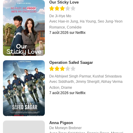
Our Sticky Love
De
Ji-Hye Mo
Avec
Hae-in Jung
,
Ha Young
,
Seo Jung-Yeon
Romance
,
Comédie
7 août 2026 sur Netflix
Operation Safed Saagar
De
Abhijeet Singh Parmar
,
Kushal Srivastava
Avec
Siddharth
,
Jimmy Shergill
,
Abhay Verma
Action
,
Drame
7 août 2026 sur Netflix
Anna Pigeon
De
Morwyn Brebner