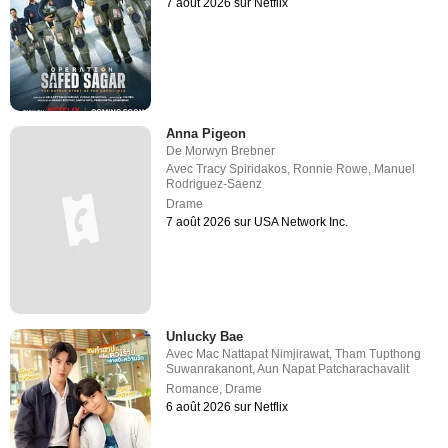
7 août 2026 sur Netflix
Anna Pigeon
De
Morwyn Brebner
Avec
Tracy Spiridakos
,
Ronnie Rowe
,
Manuel
Rodriguez-Saenz
Drame
7 août 2026 sur USA Network Inc.
Unlucky Bae
Avec
Mac Nattapat Nimjirawat
,
Tham Tupthong
Suwanrakanont
,
Aun Napat Patcharachavalit
Romance
,
Drame
6 août 2026 sur Netflix