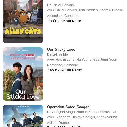
De
Ricky Gervais
Avec
Ricky Gervais
,
Tom Basden
,
Andrew Brooke
Animation
,
Comédie
7 août 2026 sur Netflix
Our Sticky Love
De
Ji-Hye Mo
Avec
Hae-in Jung
,
Ha Young
,
Seo Jung-Yeon
Romance
,
Comédie
7 août 2026 sur Netflix
Operation Safed Saagar
De
Abhijeet Singh Parmar
,
Kushal Srivastava
Avec
Siddharth
,
Jimmy Shergill
,
Abhay Verma
Action
,
Drame