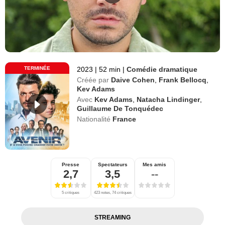
TERMINÉE
2023
|
52 min
|
Comédie dramatique
Créée par
Daive Cohen
,
Frank Bellocq
,
Kev Adams
Avec
Kev Adams
,
Natacha Lindinger
,
Guillaume De Tonquédec
Nationalité
France
Presse
Spectateurs
Mes amis
2,7
3,5
--
5 critiques
423 notes, 74 critiques
STREAMING