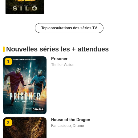
Top consultations des séries TV
Nouvelles séries les + attendues
Prisoner
1
Thriller
,
Action
House of the Dragon
2
Fantastique
,
Drame