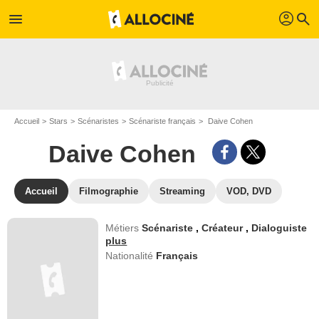
profil
menu
search
Accueil
Stars
Scénaristes
Scénariste français
Daive Cohen
Daive Cohen
Accueil
Filmographie
Streaming
VOD, DVD
Métiers
Scénariste
,
Créateur
,
Dialoguiste
plus
Nationalité
Français