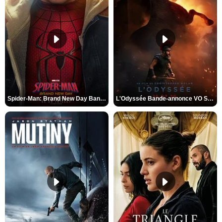
Spider-Man: Brand New Day Bande-annonce VO STFR
L'Odyssée Bande-annonce VO STFR