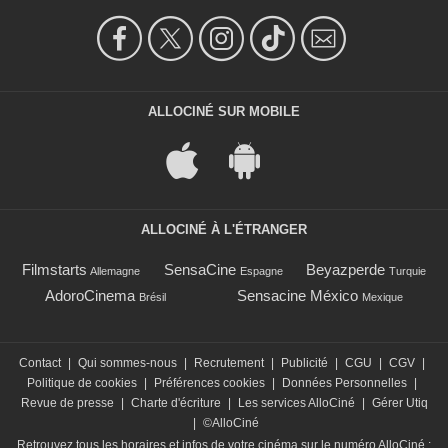
ALLOCINÉ SUR MOBILE
ALLOCINÉ À L'ÉTRANGER
Filmstarts
SensaCine
Beyazperde
Allemagne
Espagne
Turquie
AdoroCinema
Sensacine México
Brésil
Mexique
Contact
|
Qui sommes-nous
|
Recrutement
|
Publicité
|
CGU
|
CGV
|
Politique de cookies
|
Préférences cookies
|
Données Personnelles
|
Revue de presse
|
Charte d'écriture
|
Les services AlloCiné
|
Gérer Utiq
|
©AlloCiné
Retrouvez tous les horaires et infos de votre cinéma sur le numéro AlloCiné :