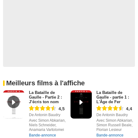
Meilleurs films à l'affiche
La Bataille de
La Bataille de
Gaulle - Partie 2 :
Gaulle - partie 1 :
J’écris ton nom
L'Âge de Fer
4,5
4,4
De Antonin Baudry
De Antonin Baudry
Avec Simon Abkarian,
Avec Simon Abkarian,
Niels Schneider,
Simon Russell Beale,
Anamaria Vartolomei
Florian Lesieur
Bande-annonce
Bande-annonce