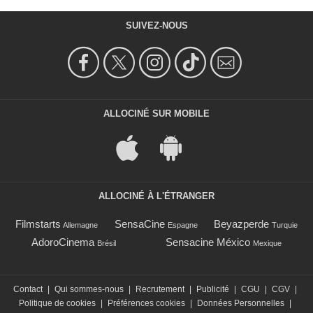
SUIVEZ-NOUS
ALLOCINÉ SUR MOBILE
ALLOCINÉ À L'ÉTRANGER
Filmstarts
SensaCine
Beyazperde
Allemagne
Espagne
Turquie
AdoroCinema
Sensacine México
Brésil
Mexique
Contact
|
Qui sommes-nous
|
Recrutement
|
Publicité
|
CGU
|
CGV
|
Politique de cookies
|
Préférences cookies
|
Données Personnelles
|