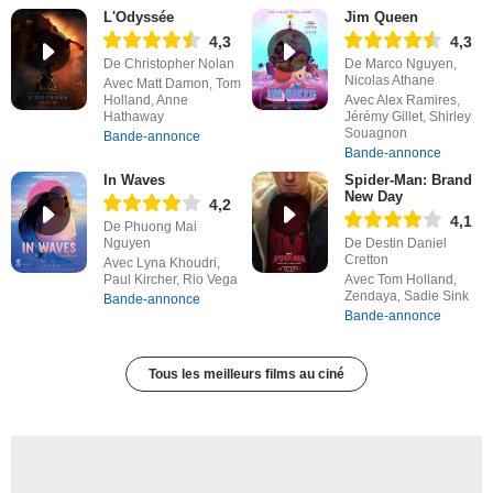
L'Odyssée
Jim Queen
4,3
4,3
De Christopher Nolan
De Marco Nguyen,
Nicolas Athane
Avec Matt Damon, Tom
Holland, Anne
Avec Alex Ramires,
Hathaway
Jérémy Gillet, Shirley
Souagnon
Bande-annonce
Bande-annonce
In Waves
Spider-Man: Brand
New Day
4,2
4,1
De Phuong Mai
Nguyen
De Destin Daniel
Cretton
Avec Lyna Khoudri,
Paul Kircher, Rio Vega
Avec Tom Holland,
Zendaya, Sadie Sink
Bande-annonce
Bande-annonce
Tous les meilleurs films au ciné