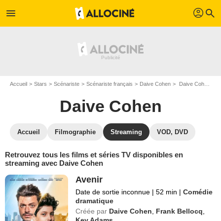
profil
menu
search
Accueil
Stars
Scénariste
Scénariste français
Daive Cohen
Daive Cohen : Films et séries online
Daive Cohen
Accueil
Filmographie
Streaming
VOD, DVD
Retrouvez tous les films et séries TV disponibles en
streaming avec Daive Cohen
Avenir
Date de sortie inconnue
|
52 min
|
Comédie
dramatique
Créée par
Daive Cohen
,
Frank Bellocq
,
Kev Adams