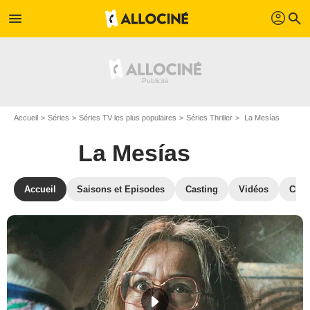
profil
menu
search
Accueil
Séries
Séries TV les plus populaires
Séries Thriller
La Mesías
La Mesías
Accueil
Saisons et Episodes
Casting
Vidéos
Crit