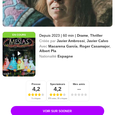
EN COURS
Depuis 2023
|
60 min
|
Drame
,
Thriller
Créée par
Javier Ambrossi
,
Javier Calvo
Avec
Macarena García
,
Roger Casamajor
,
Albert Pla
Nationalité
Espagne
Presse
Spectateurs
Mes amis
4,2
4,2
--
5 critiques
376 notes, 30 critiques
VOIR SUR SOONER