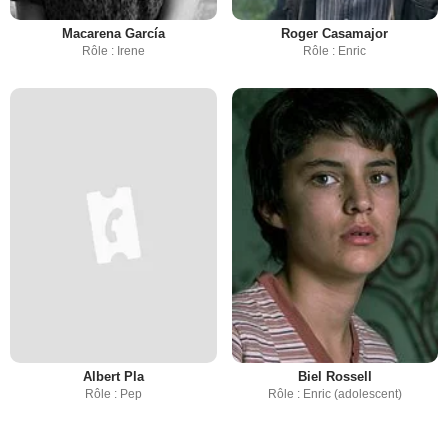
Macarena García
Roger Casamajor
Rôle : Irene
Rôle : Enric
Albert Pla
Biel Rossell
Rôle : Pep
Rôle : Enric (adolescent)