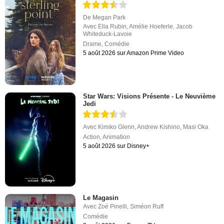
De
Megan Park
Avec
Ella Rubin
,
Amélie Hoeferle
,
Jacob
Whiteduck-Lavoie
Drame
,
Comédie
5 août 2026 sur Amazon Prime Video
Star Wars: Visions Présente - Le Neuvième
Jedi
Avec
Kimiko Glenn
,
Andrew Kishino
,
Masi Oka
Action
,
Animation
5 août 2026 sur Disney+
Le Magasin
Avec
Zoé Pinelli
,
Siméon Ruff
Comédie