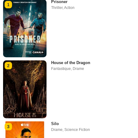
Prisoner
1
Thriller
,
Action
House of the Dragon
2
Fantastique
,
Drame
Silo
3
Drame
,
Science Fiction