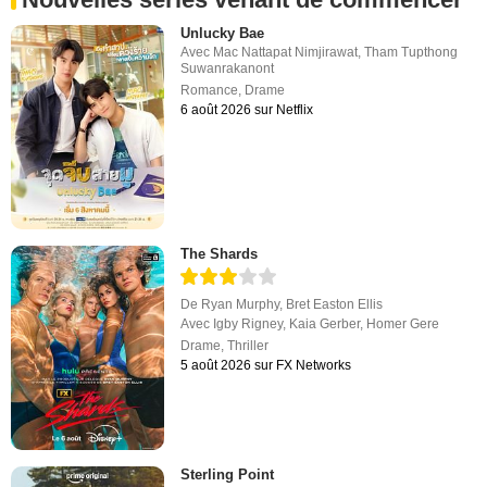
Unlucky Bae
Avec
Mac Nattapat Nimjirawat
,
Tham Tupthong
Suwanrakanont
Romance
,
Drame
6 août 2026 sur Netflix
The Shards
De
Ryan Murphy
,
Bret Easton Ellis
Avec
Igby Rigney
,
Kaia Gerber
,
Homer Gere
Drame
,
Thriller
5 août 2026 sur FX Networks
Sterling Point