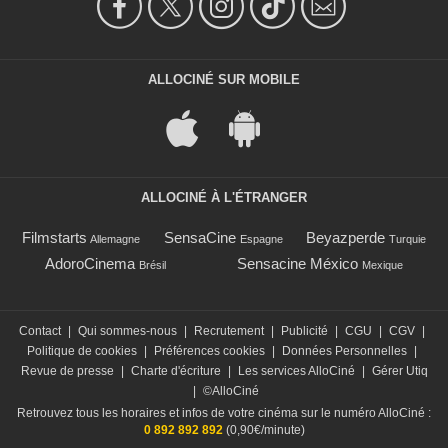
ALLOCINÉ SUR MOBILE
ALLOCINÉ À L'ÉTRANGER
Filmstarts
SensaCine
Beyazperde
Allemagne
Espagne
Turquie
AdoroCinema
Sensacine México
Brésil
Mexique
Contact
|
Qui sommes-nous
|
Recrutement
|
Publicité
|
CGU
|
CGV
|
Politique de cookies
|
Préférences cookies
|
Données Personnelles
|
Revue de presse
|
Charte d'écriture
|
Les services AlloCiné
|
Gérer Utiq
|
©AlloCiné
Retrouvez tous les horaires et infos de votre cinéma sur le numéro AlloCiné :
0 892 892 892
(0,90€/minute)