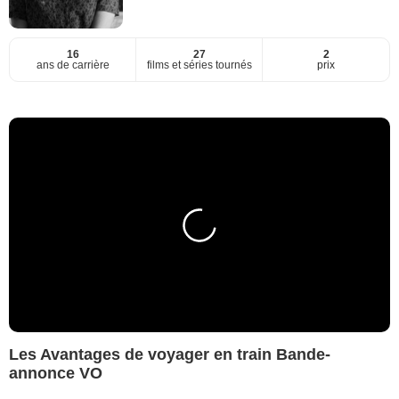
16
27
2
ans de carrière
films et séries tournés
prix
Les Avantages de voyager en train Bande-
annonce VO