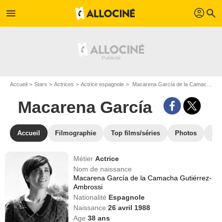
profil
menu
search
Accueil
Stars
Actrices
Actrice espagnole
Macarena García de la Camacha Gutiérrez-Ambrossi dit Macarena García
Macarena García
Accueil
Filmographie
Top films/séries
Photos
St
Métier
Actrice
Nom de naissance
Macarena García de la Camacha Gutiérrez-
Ambrossi
Nationalité
Espagnole
Naissance
26 avril 1988
Age
38
ans