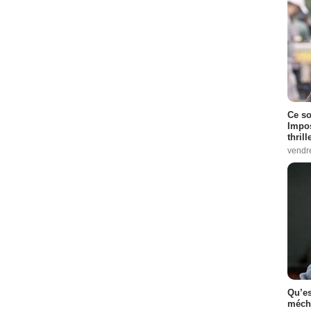
Ce so
Impos
thrill
vendr
Qu’es
méch