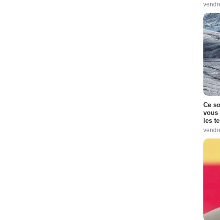
vendr
Ce so
vous 
les t
vendr