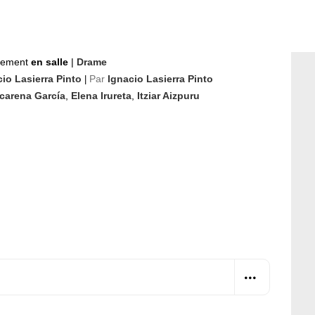
nement
en salle
|
Drame
cio Lasierra Pinto
Par
Ignacio Lasierra Pinto
|
carena García
,
Elena Irureta
,
Itziar Aizpuru