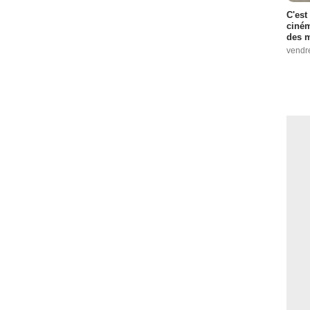
C'est
ciném
des m
vendr