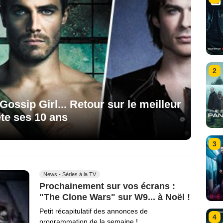
2
ossip Girl... Retour sur le meilleur
ête ses 10 ans
3
News - Séries à la TV
Prochainement sur vos écrans :
"The Clone Wars" sur W9... à Noël !
Petit récapitulatif des annonces de
4
programmation de la semaine !