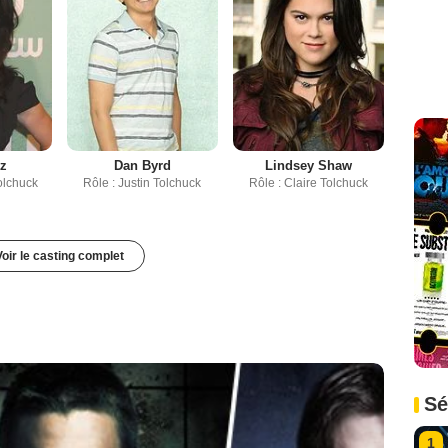
tz
Dan Byrd
Lindsey Shaw
olchuck
Rôle : Justin Tolchuck
Rôle : Claire Tolchuck
Voir le casting complet
Sé
1