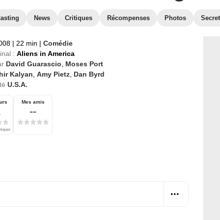
asting
News
Critiques
Récompenses
Photos
Secre
2008
|
22 min
|
Comédie
inal :
Aliens in America
ar
David Guarascio
,
Moses Port
hir Kalyan
,
Amy Pietz
,
Dan Byrd
té
U.S.A.
urs
Mes amis
2
--
itiques