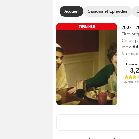
Accueil
Saisons et Episodes
C
TERMINÉE
2007 - 
Titre orig
Créée p
Avec
Ad
Nationali
Spectate
3,
162 notes, 7 cr