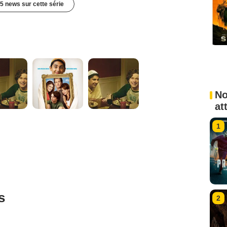
5 news sur cette série
No
at
1
s
2