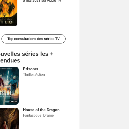
5 mai 2023 sur Apple TV
Top consultations des séries TV
uvelles séries les +
tendues
Prisoner
Thriller
,
Action
House of the Dragon
Fantastique
,
Drame