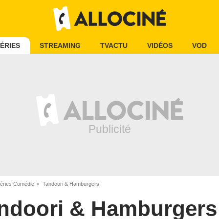
ÉRIES
STREAMING
TVACTU
VIDÉOS
VOD
éries Comédie
Tandoori & Hamburgers
ndoori & Hamburgers