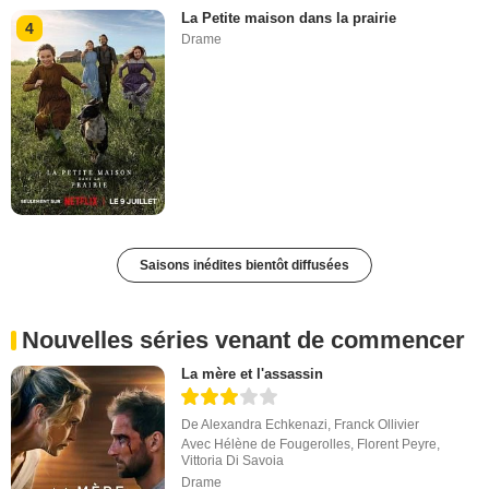
La Petite maison dans la prairie
4
Drame
Saisons inédites bientôt diffusées
Nouvelles séries venant de commencer
La mère et l'assassin
De
Alexandra Echkenazi
,
Franck Ollivier
Avec
Hélène de Fougerolles
,
Florent Peyre
,
Vittoria Di Savoia
Drame