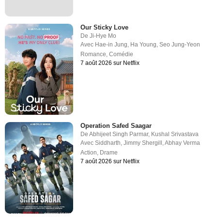
Our Sticky Love
De
Ji-Hye Mo
Avec
Hae-in Jung
,
Ha Young
,
Seo Jung-Yeon
Romance
,
Comédie
7 août 2026 sur Netflix
Operation Safed Saagar
De
Abhijeet Singh Parmar
,
Kushal Srivastava
Avec
Siddharth
,
Jimmy Shergill
,
Abhay Verma
Action
,
Drame
7 août 2026 sur Netflix