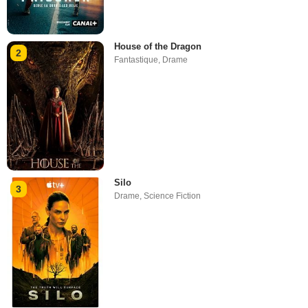
House of the Dragon
2
Fantastique
,
Drame
Silo
3
Drame
,
Science Fiction