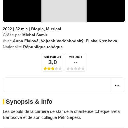
2022
|
52 min
|
Biopic
,
Musical
Créée par
Michal Samir
Avec
Anna Fialová
,
Vojtech Vodochodský
,
Eliska Krenkova
Nationalité
République tchèque
Spectateurs
Mes amis
3,0
--
Synopsis & Info
Les débuts de la carrière de star de la chanteuse tchèque Iveta
Bartošová et de son collègue Petr Sepeši.