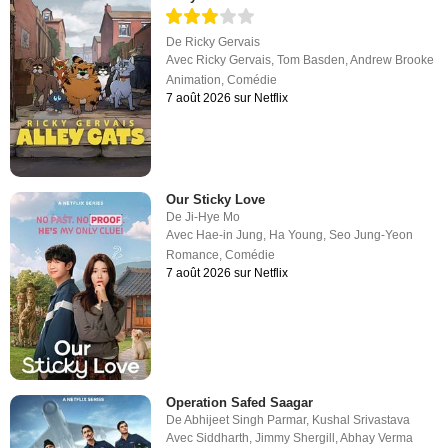
De
Ricky Gervais
Avec
Ricky Gervais
,
Tom Basden
,
Andrew Brooke
Animation
,
Comédie
7 août 2026 sur Netflix
Our Sticky Love
De
Ji-Hye Mo
Avec
Hae-in Jung
,
Ha Young
,
Seo Jung-Yeon
Romance
,
Comédie
7 août 2026 sur Netflix
Operation Safed Saagar
De
Abhijeet Singh Parmar
,
Kushal Srivastava
Avec
Siddharth
,
Jimmy Shergill
,
Abhay Verma