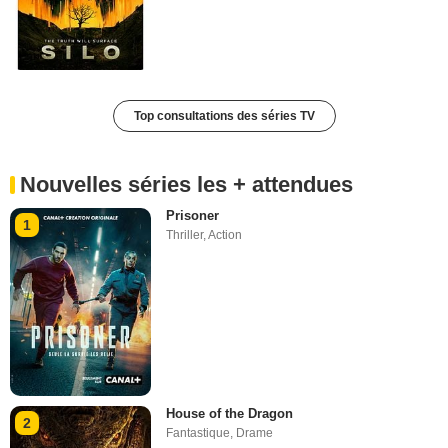
Top consultations des séries TV
Nouvelles séries les + attendues
Prisoner
1
Thriller
,
Action
House of the Dragon
2
Fantastique
,
Drame