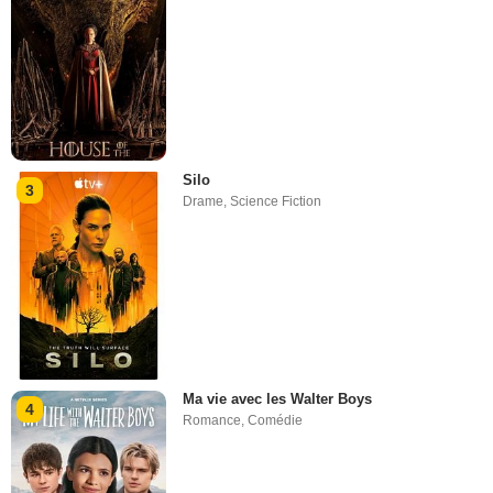
Silo
3
Drame
,
Science Fiction
Ma vie avec les Walter Boys
4
Romance
,
Comédie