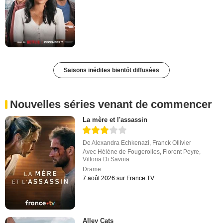
Saisons inédites bientôt diffusées
Nouvelles séries venant de commencer
La mère et l'assassin
De
Alexandra Echkenazi
,
Franck Ollivier
Avec
Hélène de Fougerolles
,
Florent Peyre
,
Vittoria Di Savoia
Drame
7 août 2026 sur France.TV
Alley Cats